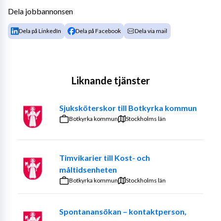
Dela jobbannonsen
Dela på LinkedIn
Dela på Facebook
Dela via mail
Liknande tjänster
Sjuksköterskor till Botkyrka kommun
Botkyrka kommun
Stockholms län
Timvikarier till Kost- och
måltidsenheten
Botkyrka kommun
Stockholms län
Spontanansökan – kontaktperson,