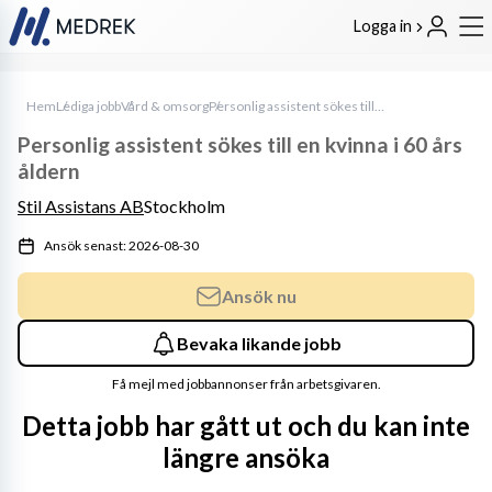
Logga in
Hem
Lediga jobb
Vård & omsorg
Personlig assistent sökes till en kvinna i 60 års åldern
Personlig assistent sökes till en kvinna i 60 års
åldern
Stil Assistans AB
Stockholm
Ansök senast: 2026-08-30
Ansök nu
Bevaka likande jobb
Få mejl med jobbannonser från arbetsgivaren.
Detta jobb har gått ut och du kan inte
längre ansöka