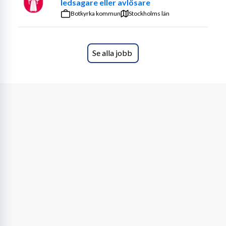
ledsagare eller avlösare
Botkyrka kommun
Stockholms län
Se alla jobb