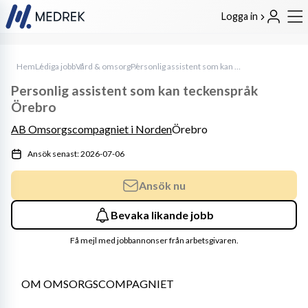
Logga in
Hem
Lediga jobb
Vård & omsorg
Personlig assistent som kan teckenspråk Örebro
Personlig assistent som kan teckenspråk
Örebro
AB Omsorgscompagniet i Norden
Örebro
Ansök senast: 2026-07-06
Ansök nu
Bevaka likande jobb
Få mejl med jobbannonser från arbetsgivaren.
OM OMSORGSCOMPAGNIET