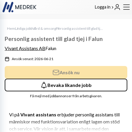
Logga in
Hem
Lediga jobb
Vård & omsorg
Personlig assistent till glad tjej i Falun
Personlig assistent till glad tjej i Falun
Vivant Assistans AB
Falun
Ansök senast: 2026-06-21
Ansök nu
Bevaka likande jobb
Få mejl med jobbannonser från arbetsgivaren.
Vi på 
Vivant assistans
 erbjuder personlig assistans till 
människor med funktionsvariation enligt lagen om stöd 
och service. Vår vision är att, i samarbete med den 