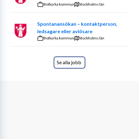
Tidigare erfarenhet av liknande arbete eller adekvat 
Botkyrka kommun
Stockholms län
utbildning är meriterande men störst vikt kommer att 
läggas på personlig lämplighet då tjänsten innebär ett 
Spontanansökan – kontaktperson,
mycket nära samarbete med kunden.
ledsagare eller avlösare
Botkyrka kommun
OM TJÄNSTEN
Stockholms län
Vi söker nu personliga assistenter till våran kund i 
Falun. 
Se alla jobb
Är du en pigg och glad assistent som vill vara mitt 
stöd i tillvaron. 
Jag är en pigg å glad tjej i rullstol som tycker om att 
hitta på roliga aktiviteter.
Jag vill att du skal våga bjuda på dig själv, ha humor 
och tålamod. 
Följa med mig till badhuset, vara där jag befinner 
mig.