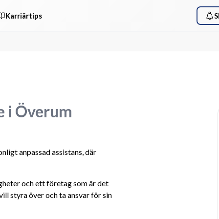
Karriärtips
S
lle i Överum
nligt anpassad assistans, där 
heter och ett företag som är det 
ll styra över och ta ansvar för sin 