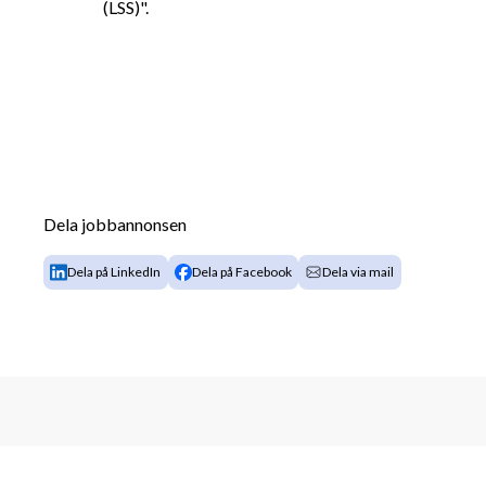
(LSS)".
Dela jobbannonsen
Dela på LinkedIn
Dela på Facebook
Dela via mail