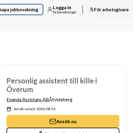
Logga in
kapa jobbevakning
För arbetsgivare
Se bevakningar
Personlig assistent till kille i
Överum
Evanda Assistans AB
Åtvidaberg
Ansök senast: 2026-08-31
Ansök nu