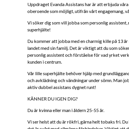
Uppdraget Evanda Assistans har är att erbjuda våra k
oberoende som möjligt, utifrån vårt engagemang, vå
Vi söker dig som vill jobba som personlig assistent,
superhjälte!
Du kommer att jobba med en charmig kille på 13 år 
landet med sin familj. Det är viktigt att du som söker
personlig assistent och förståelse för vad yrket ver
kunden i centrum.
Vår lille superhjälte behöver hjälp med grundläggan
och avklädning och vändningar under sömn. Man jobba
aktiv dubbel assistans dygnet runt!
KÄNNER DU IGEN DIG?
Du är kvinna eller man i åldern 25-55 år.
Vi ser helst att du är rökfri, gärna helt tobaks fri. Du 
det är svårt med allmänna förbindelser. Viktigt att