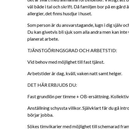
väl både i tal och skrift. Då familjen bor på en gård ä
allergier, det finns husdjur i huset.
Som person är du ansvarstagande, lugn i dig själv och
Du kan givetvis bli sjuk som alla andra men kan inte 
planerat arbete.
TJÄNSTGÖRINGSGRAD OCH ARBETSTID:
Vid behov med möjlighet till fast tjänst.
Arbetstider är dag, kväll, vaken natt samt helger.
DET HÄR ERBJUDS DU:
Fast grundlön per timme + OB-ersättning. Kollektiva
Anställning schyssta villkor. Självklart får du gå int
börjar jobba.
Sökes timvikarier med möjlighet till schemarad fra