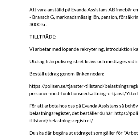
Att vara anställd på Evanda Assistans AB innebär e
- Bransch G, marknadsmässig lön, pension, försäkring
3000 kr.
TILLTRÄDE:
Vi arbetar med löpande rekrytering, introduktion k
Utdrag från polisregistret krävs och medtages vid in
Beställ utdrag genom länken nedan:
https://polisen.se/tjanster-tillstand/belastningsr
personer-med-funktionsnedsattning-e-tjanst/Ytterl
För att arbeta hos oss på Evanda Assistans så behöve
belastningsregister, det beställer du här: https://pol
tillstand/belastningsregistret/
Du ska där begära ut utdraget som gäller för "Arbe