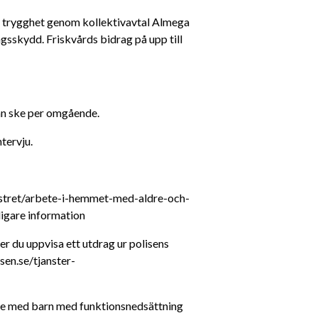
n trygghet genom kollektivavtal Almega 
sskydd. Friskvårds bidrag på upp till 
an ske per omgående. 
tervju.
egistret/arbete-i-hemmet-med-aldre-och-
igare information
r du uppvisa ett utdrag ur polisens 
isen.se/tjanster-
te med barn med funktionsnedsättning 