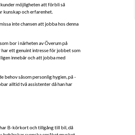
under möjligheten att förbli så 
r kunskap och erfarenhet.
 missa inte chansen att jobba hos denna 
som bor i närheten av Överum på 
 har ett genuint intresse för jobbet som 
kligen innebär och att jobba med 
de behov såsom personlig hygien, på - 
r alltid två assistenter då han har 
har B-körkort och tillgång till bil, då 
 du behärskar svenska språket mycket 