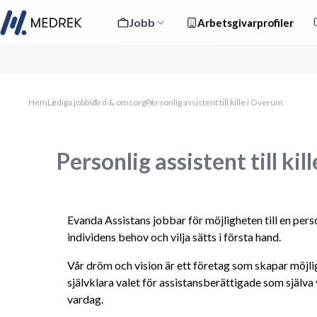
Jobb
Arbetsgivarprofiler
Hem
Lediga jobb
Vård & omsorg
Personlig assistent till kille i Överum
Personlig assistent till ki
Evanda Assistans jobbar för möjligheten till en perso
individens behov och vilja sätts i första hand.
Vår dröm och vision är ett företag som skapar möjlig
självklara valet för assistansberättigade som själva vi
vardag.