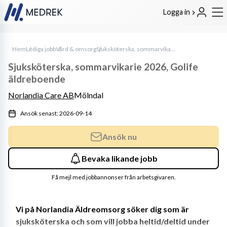
Logga in
Hem
Lediga jobb
Vård & omsorg
Sjuksköterska, sommarvikarie 2026, Golife äldreboende
Sjuksköterska, sommarvikarie 2026, Golife
äldreboende
Norlandia Care AB
Mölndal
Ansök senast: 2026-09-14
Ansök nu
Bevaka likande jobb
Få mejl med jobbannonser från arbetsgivaren.
Vi på Norlandia Äldreomsorg söker dig som är 
sjuksköterska och som vill jobba heltid/deltid under 