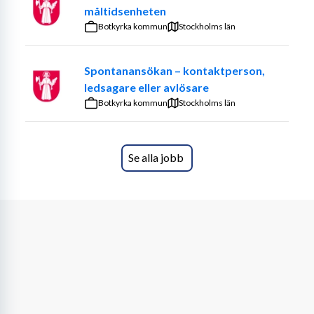
Om Golife äldreboende
måltidsenheten
Botkyrka kommun
Stockholms län
Norlandia GoLife har 60 ljusa och moderna lägenheter 
fördelat på sex enheter - för personer med 
Spontanansökan – kontaktperson,
demenssjukdom och/eller somatik. Verksamheten 
ledsagare eller avlösare
omgärdas av det spännande GoCo-området, trevliga 
Botkyrka kommun
bostadskvarter och rogivande grönområden. I GoCo-
Stockholms län
området finns det serviceinrättningar så som restaurang 
och caféer med mera. I direkt anslutning finns 
bussförbindelser in till Mölndals stadskärna med 
Se alla jobb
galleria, butiker, caféer och övriga serviceinrättningar.
För mer information om vårt äldreboende besök 
Äldreboende GoLife i Mölndal | Norlandia Äldreomsorg
Hos oss kan du få din lön och lediga arbetspass 
direkt i mobilen
Som sommarvikarie hos oss får du tillgång till Cappy – en 
smart app som ger dig en överblick över din arbetstid 