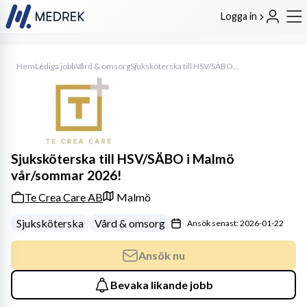
Logga in
Hem
Lediga jobb
Vård & omsorg
Sjuksköterska till HSV/SÄBO i Malmö vår/sommar 2026!
Sjuksköterska till HSV/SÄBO i Malmö
vår/sommar 2026!
Te Crea Care AB
Malmö
Sjuksköterska
Vård & omsorg
Ansök senast: 2026-01-22
Ansök nu
Bevaka likande jobb