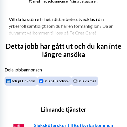
Få mejl med jobbannonser från arbetsgivaren.
Vill du ha större frihet i ditt arbete, utvecklas i din 
yrkesroll samtidigt som du har en förmånlig lön? Då är 
du varmt välkommen till oss på Te Crea Care!
Te Crea Care etablerades 2013 och bemannar 
Detta jobb har gått ut och du kan inte
sjuksköterskor, fysio- och arbetsterapeuter. Vi har avtal 
längre ansöka
med samtliga regioner, många kommuner och privata 
vårdgivare. Det innebär att vi kan erbjuda dig många 
Dela jobbannonsen
olika typer av uppdrag i hela landet. Te Crea Care har 
löpande arbetat intensivt med anbudsarbete för att du 
Dela på LinkedIn
Dela på Facebook
Dela via mail
som konsult ska ha många uppdrag att välja mellan till 
riktigt bra villkor. Vi arbetar tight med våra konsulter 
där vi är ett team.
Liknande tjänster
Just nu star vi in intresseanmälningar för sommarjobb i 
Jokkmokk
Sjuksköterskor till Botkyrka kommun