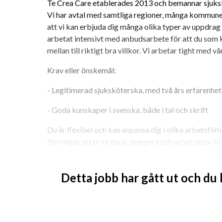
Te Crea Care etablerades 2013 och bemannar sjukskö
Vi har avtal med samtliga regioner, många kommuner
att vi kan erbjuda dig många olika typer av uppdrag i
arbetat intensivt med anbudsarbete för att du som k
mellan till riktigt bra villkor. Vi arbetar tight med vå
Krav eller önskemål:
- Legitimerad sjuksköterska, med två års erfarenhet
- Goda kunskaper i svenska, både i tal och skrift
Du är flexibel och kan anpassa dig i olika arbetsförhå
förmågan att prioritera, delegera och arbetsleda. Vi
delaktighet och som bidrar till ett positivt arbetskl
människor med respekt och omtanke.
Detta jobb har gått ut och du
Vi finns med dig hela vägen från uppdragsstart, löpa
dags att se på fortsättning. Vi finns med alltifrån at
ev resa och boende, som bollplank under uppdraget oc
uppdrag.