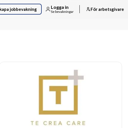
Logga in
kapa jobbevakning
För arbetsgivare
Se bevakningar