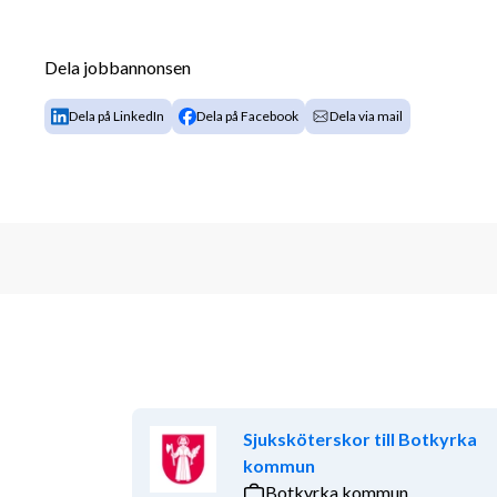
Vi erbjuder dig:
Dela jobbannonsen
· Marknadskraftig lön
Dela på LinkedIn
Dela på Facebook
Dela via mail
· En dedikerad konsultchef
· Komplett försäkring
· Flexibel pension
· Friskvårdsbidrag
· Utbildningar
· Tipsbonus
· Konsultträffar
Sjuksköterskor till Botkyrka
I denna rekrytering tillämpar vi löpande urval. Du 
kommun
redan idag. Är du intresserad av att veta mer om os
Botkyrka kommun
0768606395 eller besök vår hemsida på 
www.tecre