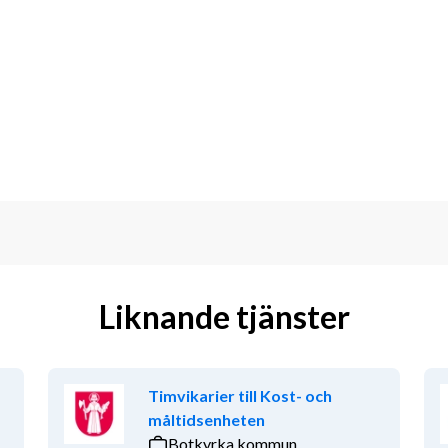
Liknande tjänster
Timvikarier till Kost- och
är varmt välkommen med din ansökan 
måltidsenheten
s, kontakta Konsultchef Hjalmar på 
Botkyrka kommun
acare.com