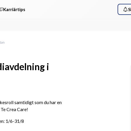
Karriärtips
S
ttan
iavdelning i
yrkesroll samtidigt som du har en 
 Te Crea Care!
en: 1/6-31/8