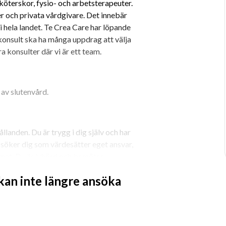
terskor, fysio- och arbetsterapeuter. 
 och privata vårdgivare. Det innebär 
 hela landet. Te Crea Care har löpande 
onsult ska ha många uppdrag att välja 
ra konsulter där vi är ett team.
 av slutenvård.
llanden. Du är trygg i dig själv och har 
 söker dig som värdesätter eget ansvar, 
imat. Du är lyhörd och bemöter 
 kan inte längre ansöka
nde under uppdraget och när det är 
t hitta de bästa uppdragen åt dig, boka 
h ligger steget före inför nästa 