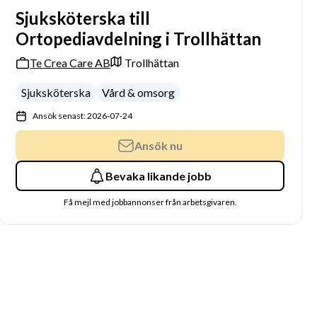
Sjuksköterska till
Ortopediavdelning i Trollhättan
Te Crea Care AB
Trollhättan
Sjuksköterska
Vård & omsorg
Ansök senast: 2026-07-24
Ansök nu
Bevaka likande jobb
Få mejl med jobbannonser från arbetsgivaren.