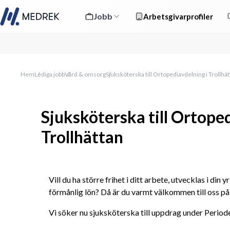
Jobb
Arbetsgivarprofiler
Hem
Lediga jobb
Vård & omsorg
Sjuksköterska till Ortopediavdelning i Trollhä
Sjuksköterska till Ortoped
Trollhättan
Vill du ha större frihet i ditt arbete, utvecklas i din 
förmånlig lön? Då är du varmt välkommen till oss på
Vi söker nu sjuksköterska till uppdrag under Period