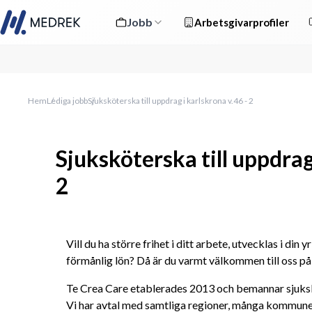
Jobb
Arbetsgivarprofiler
Hem
Lediga jobb
Sjuksköterska till uppdrag i karlskrona v.46 - 2
Sjuksköterska till uppdrag
2
Vill du ha större frihet i ditt arbete, utvecklas i din 
förmånlig lön? Då är du varmt välkommen till oss på
Te Crea Care etablerades 2013 och bemannar sjukskö
Vi har avtal med samtliga regioner, många kommuner