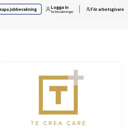
Logga in
kapa jobbevakning
För arbetsgivare
Se bevakningar