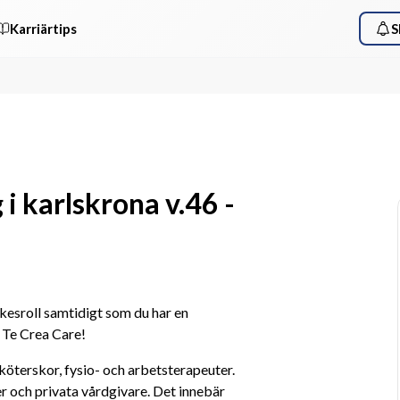
Karriärtips
S
 i karlskrona v.46 -
yrkesroll samtidigt som du har en 
 Te Crea Care! 
terskor, fysio- och arbetsterapeuter. 
 och privata vårdgivare. Det innebär 