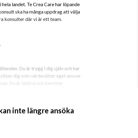
 hela landet. Te Crea Care har löpande 
onsult ska ha många uppdrag att välja 
ra konsulter där vi är ett team. 
.
llanden. Du är trygg i dig själv och har 
 söker dig som värdesätter eget ansvar, 
imat. Du är lyhörd och bemöter 
nde under uppdraget och när det är 
 kan inte längre ansöka
t hitta de bästa uppdragen åt dig, boka 
h ligger steget före inför nästa 