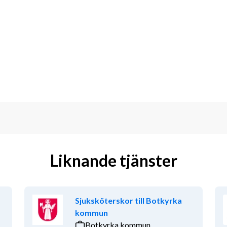
är varmt välkommen med din ansökan 
s, kontakta Konsultchef Peter Jönsson 
ecreacare.com
Liknande tjänster
Sjuksköterskor till Botkyrka
kommun
Botkyrka kommun