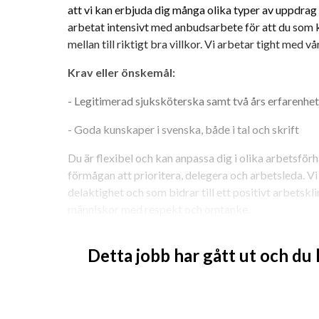
att vi kan erbjuda dig många olika typer av uppdrag i
arbetat intensivt med anbudsarbete för att du som k
mellan till riktigt bra villkor. Vi arbetar tight med vå
Krav eller önskemål: 
- Legitimerad sjuksköterska samt två års erfarenhet
- Goda kunskaper i svenska, både i tal och skrift 
Du är flexibel och kan anpassa dig i olika arbetsförhå
förmågan att prioritera, delegera och arbetsleda. Vi
delaktighet och som bidrar till ett positivt arbetskl
människor med respekt och omtanke. 
Vi finns med dig hela vägen från uppdragsstart, löpa
Detta jobb har gått ut och du
dags att se på fortsättning. Vi finns med alltifrån at
ev resa och boende, som bollplank under uppdraget oc
uppdrag. 
Vi erbjuder dig:  