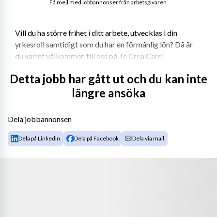
Få mejl med jobbannonser från arbetsgivaren.
Vill du ha större frihet i ditt arbete, utvecklas i din 
yrkesroll samtidigt som du har en förmånlig lön? Då är 
du varmt välkommen till oss på Te Crea Care! 
Detta jobb har gått ut och du kan inte
längre ansöka
Te Crea Care etablerades 2013 och bemannar 
sjuksköterskor, fysio- och arbetsterapeuter. Vi har avtal 
med samtliga regioner, många kommuner och privata 
Dela jobbannonsen
vårdgivare. Det innebär att vi kan erbjuda dig många 
Dela på LinkedIn
Dela på Facebook
Dela via mail
olika typer av uppdrag i hela landet. Te Crea Care har 
löpande arbetat intensivt med anbudsarbete för att du 
som konsult ska ha många uppdrag att välja mellan till 
riktigt bra villkor. Vi arbetar tight med våra konsulter 
där vi är ett team. 