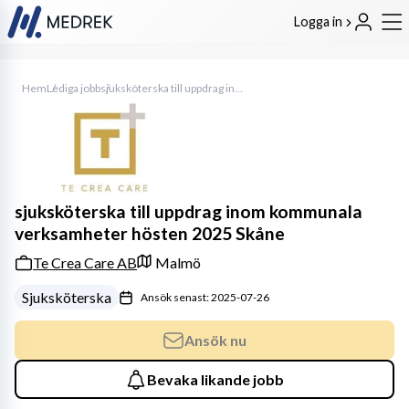
Logga in
Hem
Lediga jobb
sjuksköterska till uppdrag inom kommunala verksamheter hösten 2025 Skåne
sjuksköterska till uppdrag inom kommunala
verksamheter hösten 2025 Skåne
Te Crea Care AB
Malmö
Sjuksköterska
Ansök senast: 2025-07-26
Ansök nu
Bevaka likande jobb