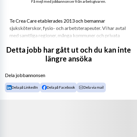
Få mejl med jobbannonser från arbetsgivaren.
Te Crea Care etablerades 2013 och bemannar 
sjuksköterskor, fysio- och arbetsterapeuter. Vi har avtal 
med samtliga regioner, många kommuner och privata 
vårdgivare. Det innebär att vi kan erbjuda dig många 
Detta jobb har gått ut och du kan inte
olika typer av uppdrag i hela landet. Te Crea Care har 
längre ansöka
löpande arbetat intensivt med anbudsarbete för att du 
som konsult ska ha många uppdrag att välja mellan till 
riktigt bra villkor. Vi arbetar tight med våra konsulter 
Dela jobbannonsen
där vi är ett team. 
Dela på LinkedIn
Dela på Facebook
Dela via mail
Krav eller önskemål: 
- Legitimerad sjuksköterska samt två års erfarenhet.
- Goda kunskaper i svenska, både i tal och skrift 