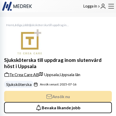
Logga in
Hem
Lediga jobb
Sjuksköterska till uppdrag inom slutenvård höst i Uppsala
Sjuksköterska till uppdrag inom slutenvård
höst i Uppsala
Te Crea Care AB
Uppsala,
Uppsala län
Sjuksköterska
Ansök senast: 2025-07-16
Ansök nu
Bevaka likande jobb