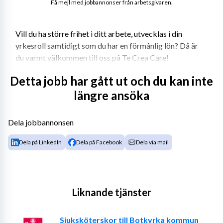
Få mejl med jobbannonser från arbetsgivaren.
Vill du ha större frihet i ditt arbete, utvecklas i din 
yrkesroll samtidigt som du har en förmånlig lön? Då är 
du varmt välkommen till oss på Te Crea Care!
Te Crea Care etablerades 2013 och bemannar 
Detta jobb har gått ut och du kan inte
sjuksköterskor, fysio- och arbetsterapeuter. Vi har avtal 
längre ansöka
med samtliga regioner, många kommuner och privata 
vårdgivare. Det innebär att vi kan erbjuda dig många 
Dela jobbannonsen
olika typer av uppdrag i hela landet. Te Crea Care har 
löpande arbetat intensivt med anbudsarbete för att du 
Dela på LinkedIn
Dela på Facebook
Dela via mail
som konsult ska ha många uppdrag att välja mellan till 
riktigt bra villkor. Vi arbetar tight med våra konsulter 
där vi är ett team.
Liknande tjänster
Krav eller önskemål:
- Legitimerad sjuksköterska med två års erfarenhet.
Sjuksköterskor till Botkyrka kommun