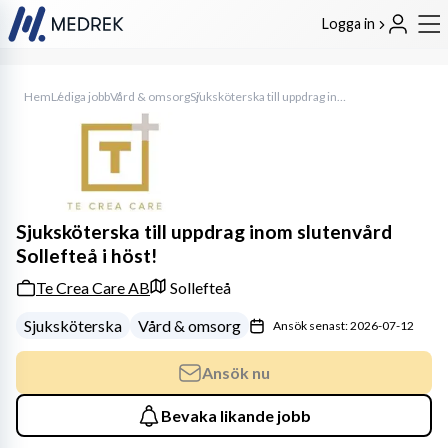
Logga in
Hem
Lediga jobb
Vård & omsorg
Sjuksköterska till uppdrag inom slutenvård Sollefteå i höst!
Sjuksköterska till uppdrag inom slutenvård
Sollefteå i höst!
Te Crea Care AB
Sollefteå
Sjuksköterska
Vård & omsorg
Ansök senast: 2026-07-12
Ansök nu
Bevaka likande jobb