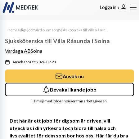
Logga in
Hem
Lediga jobb
Vård & omsorg
Sjuksköterska till Villa Råsunda i Solna
Sjuksköterska till Villa Råsunda i Solna
Vardaga AB
Solna
Ansök senast: 2026-09-21
Ansök nu
Bevaka likande jobb
Få mejl med jobbannonser från arbetsgivaren.
Det här är ett jobb för dig som är driven, vill 
utvecklas i din yrkesroll och bidra till hälsa och 
livskvalitet för dem som bor hos oss. Här får du bra 