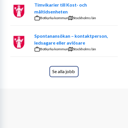
Timvikarier till Kost- och
måltidsenheten
Botkyrka kommun
Stockholms län
Spontanansökan – kontaktperson,
ledsagare eller avlösare
Botkyrka kommun
Stockholms län
Se alla jobb