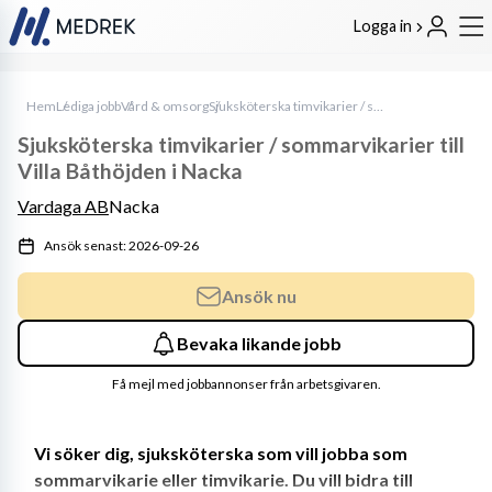
Logga in
Hem
Lediga jobb
Vård & omsorg
Sjuksköterska timvikarier / sommarvikarier till Villa Båthöjden i Nacka
Sjuksköterska timvikarier / sommarvikarier till
Villa Båthöjden i Nacka
Vardaga AB
Nacka
Ansök senast: 2026-09-26
Ansök nu
Bevaka likande jobb
Få mejl med jobbannonser från arbetsgivaren.
Vi söker dig, sjuksköterska som vill jobba som 
sommarvikarie eller timvikarie. Du vill bidra till 