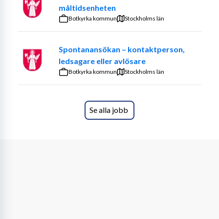
måltidsenheten
Som sjuksköterska ansvarar du för de boendes hälso- 
Botkyrka kommun
Stockholms län
och sjukvård. Du säkerställer att ordinationer följs, 
genomför riskbedömningar och bidrar till en trygg och 
Spontanansökan – kontaktperson,
säker vård. Du handleder och stöttar omsorgspersonal i 
ledsagare eller avlösare
det dagliga arbetet.
Botkyrka kommun
Stockholms län
Samarbete och stöd
Du ingår i ett team med omsorgspersonal, 
Se alla jobb
sjuksköterskor, arbetsterapeut och fysioterapeut. En 
viktig roll för dig är att coacha och utbilda 
omsorgspersonalen så att ni tillsammans ger varje 
boende ett så gott liv som möjligt.
Tydliga rutiner
För att skapa trygghet och tydlighet för dig som 
sjuksköterska finns ett omfattande stöd i form av 
praktiska och lättillämpliga rutiner, styrdokument och 