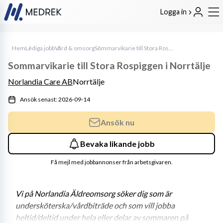
Logga in
Hem
Lediga jobb
Vård & omsorg
Sommarvikarie till Stora Rospiggen i Norrtälje
Sommarvikarie till Stora Rospiggen i Norrtälje
Norlandia Care AB
Norrtälje
Ansök senast: 2026-09-14
Ansök nu
Bevaka likande jobb
Få mejl med jobbannonser från arbetsgivaren.
Vi på Norlandia Äldreomsorg söker dig som är 
undersköterska/vårdbiträde och som vill jobba 
heltid/deltid under hela eller delar av sommaren på 