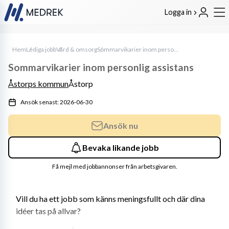
Logga in
Hem
Lediga jobb
Vård & omsorg
Sommarvikarier inom personlig assistans
Sommarvikarier inom personlig assistans
Åstorps kommun
Åstorp
Ansök senast: 2026-06-30
Ansök nu
Bevaka likande jobb
Få mejl med jobbannonser från arbetsgivaren.
Vill du ha ett jobb som känns meningsfullt och där dina 
idéer tas på allvar?