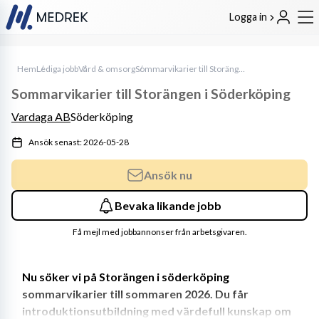
Logga in
Hem
Lediga jobb
Vård & omsorg
Sommarvikarier till Storängen i Söderköping
Sommarvikarier till Storängen i Söderköping
Vardaga AB
Söderköping
Ansök senast: 2026-05-28
Ansök nu
Bevaka likande jobb
Få mejl med jobbannonser från arbetsgivaren.
Nu söker vi på Storängen i söderköping 
sommarvikarier till sommaren 2026. Du får 
introduktionsutbildning med värdefull kunskap om 