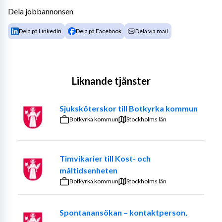
Dela jobbannonsen
Dela på LinkedIn
Dela på Facebook
Dela via mail
Liknande tjänster
Sjuksköterskor till Botkyrka kommun
Botkyrka kommun
Stockholms län
Timvikarier till Kost- och
måltidsenheten
Botkyrka kommun
Stockholms län
Spontanansökan – kontaktperson,