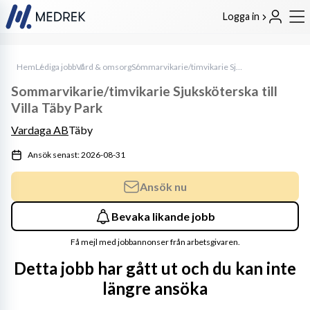
Logga in
Hem
Lediga jobb
Vård & omsorg
Sommarvikarie/timvikarie Sjuksköterska till Villa Täby Park
Sommarvikarie/timvikarie Sjuksköterska till
Villa Täby Park
Vardaga AB
Täby
Ansök senast: 2026-08-31
Ansök nu
Bevaka likande jobb
Få mejl med jobbannonser från arbetsgivaren.
Detta jobb har gått ut och du kan inte
längre ansöka