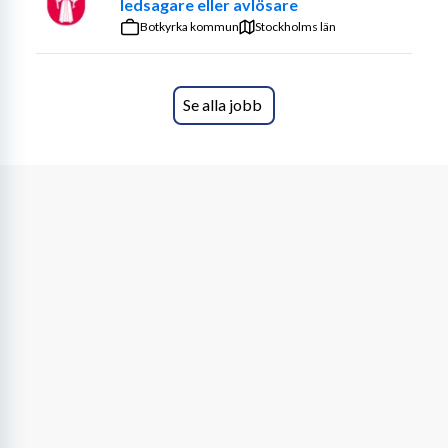
ledsagare eller avlösare
Botkyrka kommun
Stockholms län
Se alla jobb