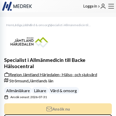
Logga in
Hem
Lediga jobb
Vård & omsorg
Specialist i Allmänmedicin till Backe Hälsocentral
Specialist i Allmänmedicin till Backe
Hälsocentral
Region Jämtland Härjedalen- Hälso- och sjukvård
Strömsund,
Jämtlands län
Allmänläkare
Läkare
Vård & omsorg
Ansök senast: 2026-07-31
Ansök nu