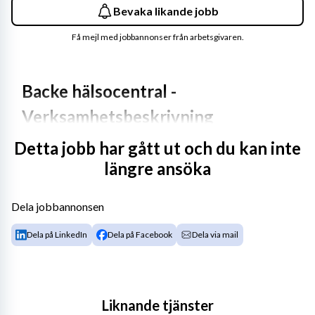
Bevaka likande jobb
Få mejl med jobbannonser från arbetsgivaren.
Backe hälsocentral - 
Verksamhetsbeskrivning
Detta jobb har gått ut och du kan inte
Backe hälsocentral är en mindre enhet med cirka 1200 
längre ansöka
listade patienter, vilket ger goda förutsättningar för 
långsiktiga patienterelationer, kontinuitet och medicinsk 
kvalitet.
Dela jobbannonsen
Läkargruppen är under uppbyggnad, vilket innebär att 
Dela på LinkedIn
Dela på Facebook
Dela via mail
du får stor möjlighet att sätta din prägel på arbetssätt, 
prioriteringar och utveckling. Samtidigt finns tillgång till 
läkarkollegor vid Strömsunds hälsocentral, där även 
närvårdsavdelningen NÄVA är lokaliserad.
Liknande tjänster