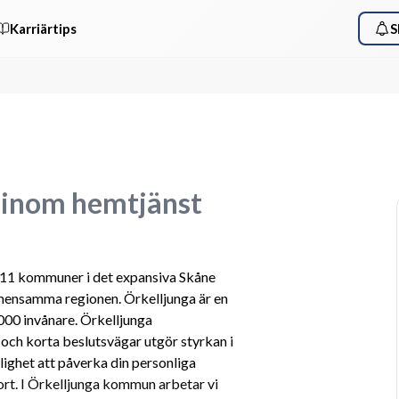
Karriärtips
S
 inom hemtjänst
 11 kommuner i det expansiva Skåne 
mensamma regionen. Örkelljunga är en 
00 invånare. Örkelljunga 
och korta beslutsvägar utgör styrkan i 
ghet att påverka din personliga 
ort. I Örkelljunga kommun arbetar vi 