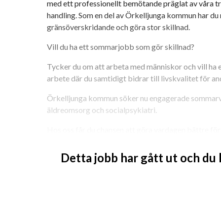
med ett professionellt bemötande präglat av våra t
handling. Som en del av Örkelljunga kommun har du m
gränsöverskridande och göra stor skillnad.
Vill du ha ett sommarjobb som gör skillnad?
Tycker du om att arbeta med människor och vill ha et
arbete där du samtidigt bidrar till livskvalitet för a
Örkelljunga kommun söker nu engagerade sommarvika
äldreomsorg och socialpsykiatri.
Hos oss får du chansen att göra vardagen bättre för m
Arbetet är varierande och innebär både självständig
möter människor med olika behov och får möjlighet a
Detta jobb har gått ut och du
meningsfullhet i deras vardag.
Socialförvaltningen har fått uppmärksamhet i media
välfärdsteknik och nya lösningar. Vi fortsätter också 
enkät om äldreomsorgen, särskilt när det gäller be