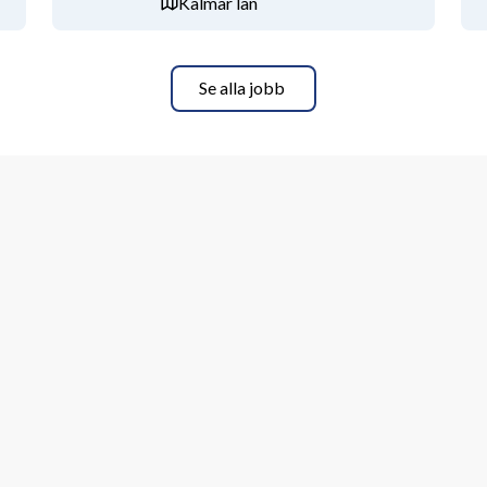
Kalmar län
m personlig omvårdnad, hjälp med 
rbetar utifrån tydliga rutiner och 
vissa fall ingår medicinska uppgifter 
Se alla jobb
dje!
två heldagarstillfällen för 
ings utbildning och delegering.