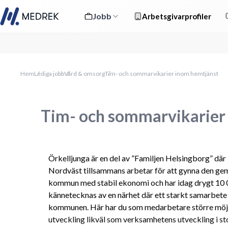
Jobb
Arbetsgivarprofiler
Hem
Lediga jobb
Vård & omsorg
Tim- och sommarvikarier inom hemtjänst
Tim- och sommarvikarier
Örkelljunga är en del av ”Familjen Helsingborg” där
Nordväst tillsammans arbetar för att gynna den ge
kommun med stabil ekonomi och har idag drygt 10 0
kännetecknas av en närhet där ett starkt samarbete 
kommunen. Här har du som medarbetare större möjli
utveckling likväl som verksamhetens utveckling i st