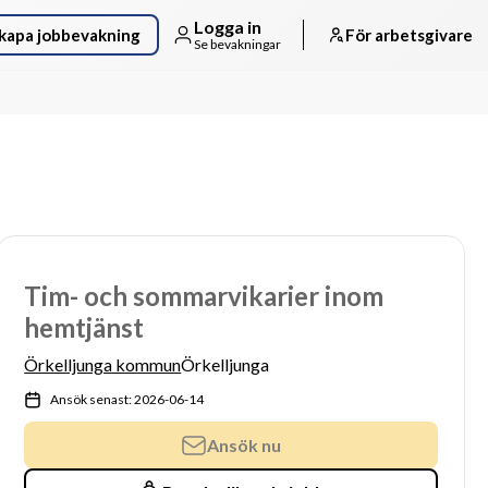
Logga in
kapa jobbevakning
För arbetsgivare
Se bevakningar
Tim- och sommarvikarier inom
hemtjänst
Örkelljunga kommun
Örkelljunga
Ansök senast: 2026-06-14
Ansök nu