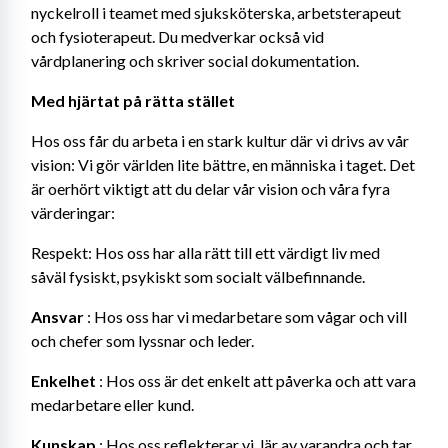
nyckelroll i teamet med sjuksköterska, arbetsterapeut 
och fysioterapeut. Du medverkar också vid 
vårdplanering och skriver social dokumentation.
Med hjärtat på rätta stället
Hos oss får du arbeta i en stark kultur där vi drivs av vår 
vision: Vi gör världen lite bättre, en människa i taget. Det 
är oerhört viktigt att du delar vår vision och våra fyra 
värderingar:
Respekt: Hos oss har alla rätt till ett värdigt liv med 
såväl fysiskt, psykiskt som socialt välbefinnande.
Ansvar
 : Hos oss har vi medarbetare som vågar och vill 
och chefer som lyssnar och leder.
Enkelhet
 : Hos oss är det enkelt att påverka och att vara 
medarbetare eller kund.
Kunskap
 : Hos oss reflekterar vi, lär av varandra och tar 