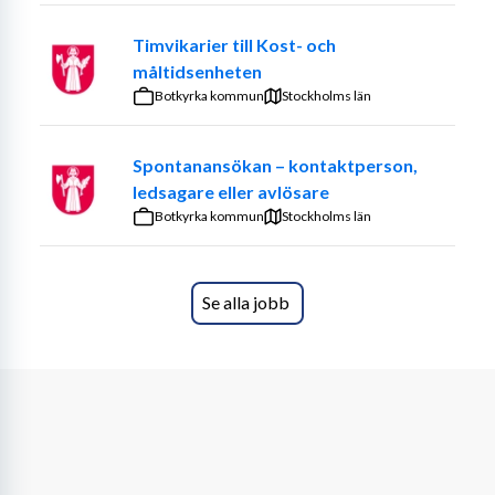
Timvikarier till Kost- och
måltidsenheten
Botkyrka kommun
Stockholms län
Spontanansökan – kontaktperson,
ledsagare eller avlösare
Botkyrka kommun
Stockholms län
Se alla jobb