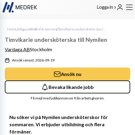
Logga in
Hem
Lediga jobb
Vård & omsorg
Timvikarie undersköterska till Nymilen
Timvikarie undersköterska till Nymilen
Vardaga AB
Stockholm
Ansök senast: 2026-09-19
Ansök nu
Bevaka likande jobb
Få mejl med jobbannonser från arbetsgivaren.
Nu söker vi på Nymilen undersköterskor för 
sommaren. Vi erbjuder utbildning och flera 
förmåner.