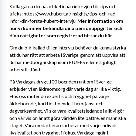
Kolla gärna denna artikel innan intervjun för tips och 
tricks: https://www.hubert.ai/insights/tips-och-rad-
infor-din-forsta-hubert-intervju 
 Mer information om 
hur vi kommer behandla dina personuppgifter och 
dina rättigheter som registrerad hittar du här.
Om du blir kallad till en intervju behöver du kunna styrka 
att du har rätt att arbeta i Sverige, genom att uppvisa att 
du har medborgarskap inom EU/EES eller ett giltigt 
arbetstillstånd.
På Vardagas drygt 100 boenden runt om i Sverige 
erbjuder vi en äldreomsorg där varje dag är lika viktig. 
Hos oss möter du expertis och trygghet på varje 
äldreboende, korttidsboende, i hemtjänst och 
dagverksamhet. Vi ska vara kvalitetsledande i allt vi gör 
och vår vision är att göra världen lite bättre, en människa 
i taget. Våra medarbetare arbetar med varje individs 
livskvalitet och trygghet i fokus. Vardaga ingår i 