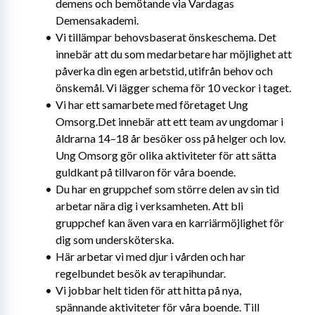
demens och bemötande via Vardagas 
Demensakademi.
Vi tillämpar behovsbaserat önskeschema. Det 
innebär att du som medarbetare har möjlighet att 
påverka din egen arbetstid, utifrån behov och 
önskemål. Vi lägger schema för 10 veckor i taget.
Vi har ett samarbete med företaget Ung 
Omsorg.Det innebär att ett team av ungdomar i 
åldrarna 14–18 år besöker oss på helger och lov. 
Ung Omsorg gör olika aktiviteter för att sätta 
guldkant på tillvaron för våra boende.
Du har en gruppchef som större delen av sin tid 
arbetar nära dig i verksamheten. Att bli 
gruppchef kan även vara en karriärmöjlighet för 
dig som undersköterska.
Här arbetar vi med djur i vården och har 
regelbundet besök av terapihundar.
Vi jobbar helt tiden för att hitta på nya, 
spännande aktiviteter för våra boende. Till 