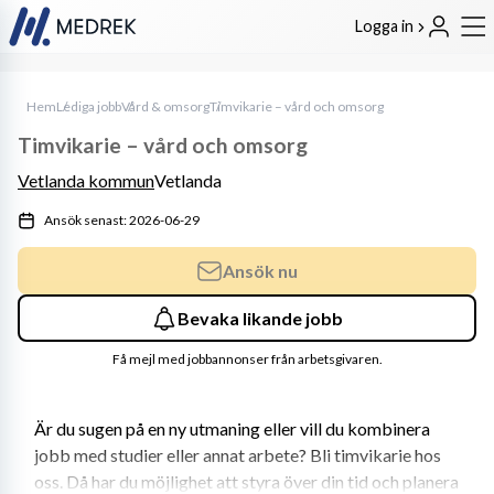
Logga in
Hem
Lediga jobb
Vård & omsorg
Timvikarie – vård och omsorg
Timvikarie – vård och omsorg
Vetlanda kommun
Vetlanda
Ansök senast: 2026-06-29
Ansök nu
Bevaka likande jobb
Få mejl med jobbannonser från arbetsgivaren.
Är du sugen på en ny utmaning eller vill du kombinera 
jobb med studier eller annat arbete? Bli timvikarie hos 
oss. Då har du möjlighet att styra över din tid och planera 