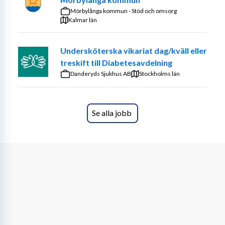
kan ta olika lång tid.
Mörbylånga kommun - Stöd och omsorg
Kalmar län
Inom vård och omsorg kan du jobba inom 
funktionshinderomsorg, socialpsykiatri, hemtjänst eller 
Undersköterska vikariat dag/kväll eller
på boenden för äldre. Din viktigaste uppgift är att bidra 
treskift till Diabetesavdelning
till att varje person får sina behov av omsorg och 
Danderyds Sjukhus AB
omvårdnad tillgodosedda, både socialt, kulturellt och 
Stockholms län
fysiskt.
Vi tror på en arbetsplats där olikheter är en styrka och 
Se alla jobb
där vi alltid möter varandra med glädje och respekt. Här 
finns utrymme för mod – att våga tänka annorlunda, 
prova nytt och utvecklas. Genom att samarbeta och 
stötta varandra skapar vi gemenskap och stolthet. 
Tillsammans är vi Vetlanda kommun.
Kvalifikationer
Vi lägger vikt vid personliga egenskaper.