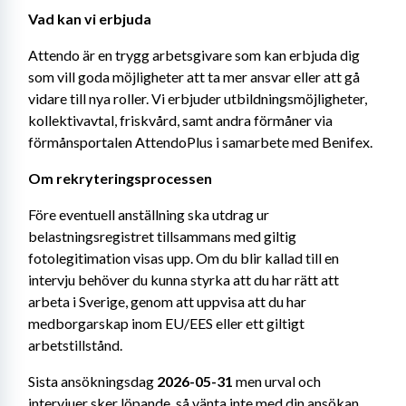
Vad kan vi erbjuda
Attendo är en trygg arbetsgivare som kan erbjuda dig 
som vill goda möjligheter att ta mer ansvar eller att gå 
vidare till nya roller. Vi erbjuder utbildningsmöjligheter, 
kollektivavtal, friskvård, samt andra förmåner via 
förmånsportalen AttendoPlus i samarbete med Benifex.
Om rekryteringsprocessen
Före eventuell anställning ska utdrag ur 
belastningsregistret tillsammans med giltig 
fotolegitimation visas upp. Om du blir kallad till en 
intervju behöver du kunna styrka att du har rätt att 
arbeta i Sverige, genom att uppvisa att du har 
medborgarskap inom EU/EES eller ett giltigt 
arbetstillstånd.
Sista ansökningsdag 
2026-05-31
 men urval och 
intervjuer sker löpande, så vänta inte med din ansökan. 