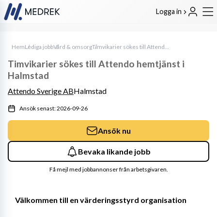
Logga in
Hem
Lediga jobb
Vård & omsorg
Timvikarier sökes till Attendo hemtjänst i Halmstad
Timvikarier sökes till Attendo hemtjänst i
Halmstad
Attendo Sverige AB
Halmstad
Ansök senast: 2026-09-26
Ansök nu
Bevaka likande jobb
Få mejl med jobbannonser från arbetsgivaren.
Välkommen till en värderingsstyrd organisation