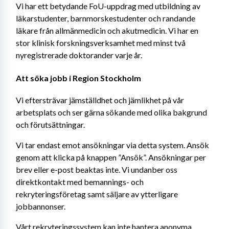
Vi har ett betydande FoU-uppdrag med utbildning av 
läkarstudenter, barnmorskestudenter och randande 
läkare från allmänmedicin och akutmedicin. Vi har en 
stor klinisk forskningsverksamhet med minst två 
nyregistrerade doktorander varje år.
Att söka jobb i Region Stockholm
Vi eftersträvar jämställdhet och jämlikhet på vår 
arbetsplats och ser gärna sökande med olika bakgrund 
och förutsättningar.
Vi tar endast emot ansökningar via detta system. Ansök 
genom att klicka på knappen ”Ansök”. Ansökningar per 
brev eller e-post beaktas inte. Vi undanber oss 
direktkontakt med bemannings- och 
rekryteringsföretag samt säljare av ytterligare 
jobbannonser.
Vårt rekryteringssystem kan inte hantera anonyma 