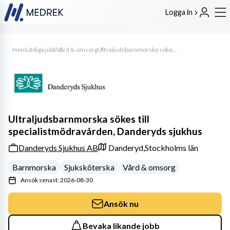
Logga in
Hem
Lediga jobb
Vård & omsorg
Ultraljudsbarnmorska sökes till specialistmödravården, Danderyds sjukhus
Ultraljudsbarnmorska sökes till
specialistmödravården, Danderyds sjukhus
Danderyds Sjukhus AB
Danderyd,
Stockholms län
Barnmorska
Sjuksköterska
Vård & omsorg
Ansök senast: 2026-08-30
Ansök nu
Bevaka likande jobb