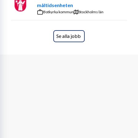
måltidsenheten
Botkyrka kommun
Stockholms län
Se alla jobb