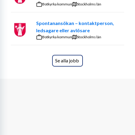
arbetar exempelvis med att hjälpa till med personlig 
Botkyrka kommun
Stockholms län
hygien, förberedelser och servering av måltider, svara på 
larm och att finnas där som socialt umgänge. Det sociala 
Spontanansökan – kontaktperson,
umgänget är en viktig del av vårt arbete för att alla våra 
ledsagare eller avlösare
boende ska få leva livet, hela livet. Det kan handla om 
Botkyrka kommun
Stockholms län
alltifrån att samtala, spela spel, åka på utflykt, ta en 
cykeltur eller hitta på någon rolig aktivitet tillsammans. 
Du arbetar även med delegerande arbetsuppgifter från 
Se alla jobb
legitimerad personal i form av läkemedelsgivning och 
träning.
Beskrivning av tjänsten
Vi söker just nu en kollega
med sysselsättningsgrad 80% 
(tillsvidare anställning)
För att vara aktuell för tjänsten behöver du:
Ett intyg från Socialstyrelsen som 
undersköterska