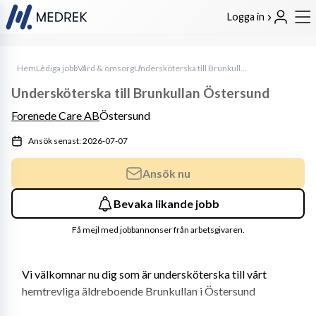
Logga in
Hem
Lediga jobb
Vård & omsorg
Undersköterska till Brunkullan Östersund
Undersköterska till Brunkullan Östersund
Forenede Care AB
Östersund
Ansök senast: 2026-07-07
Ansök nu
Bevaka likande jobb
Få mejl med jobbannonser från arbetsgivaren.
Vi välkomnar nu dig som är undersköterska till vårt 
hemtrevliga äldreboende Brunkullan i Östersund