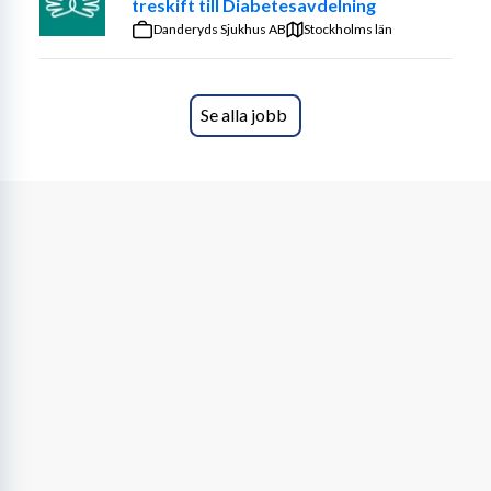
treskift till Diabetesavdelning
Danderyds Sjukhus AB
Stockholms län
Se alla jobb