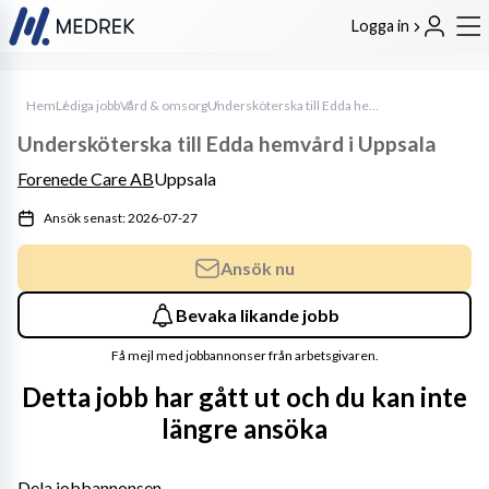
Logga in
Hem
Lediga jobb
Vård & omsorg
Undersköterska till Edda hemvård i Uppsala
Undersköterska till Edda hemvård i Uppsala
Forenede Care AB
Uppsala
Ansök senast: 2026-07-27
Ansök nu
Bevaka likande jobb
Få mejl med jobbannonser från arbetsgivaren.
Detta jobb har gått ut och du kan inte
längre ansöka
Dela jobbannonsen