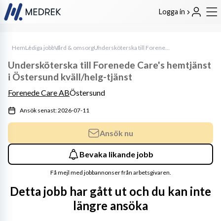
Logga in
Hem
Lediga jobb
Vård & omsorg
Undersköterska till Forenede Care's hemtjänst i Östersund kväll/helg-tjänst
Undersköterska till Forenede Care's hemtjänst
i Östersund kväll/helg-tjänst
Forenede Care AB
Östersund
Ansök senast: 2026-07-11
Ansök nu
Bevaka likande jobb
Få mejl med jobbannonser från arbetsgivaren.
Detta jobb har gått ut och du kan inte
längre ansöka