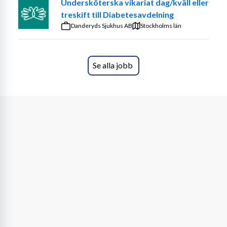
Undersköterska vikariat dag/kväll eller
treskift till Diabetesavdelning
Danderyds Sjukhus AB
Stockholms län
Se alla jobb