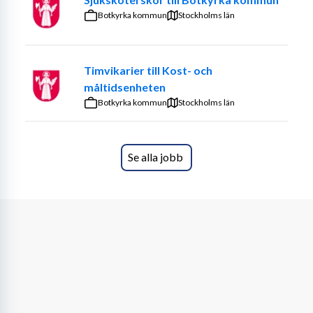
Tjänsten passar dig som söker stabilitet och 
Botkyrka kommun
Stockholms län
långsiktighet, och som värdesätter goda relationer – 
både till kollegor och djurägare.
Timvikarier till Kost- och
Även veterinärer med eget företag är varmt välkomna 
måltidsenheten
att samarbeta med oss som konsulter.
Botkyrka kommun
Stockholms län
Vi söker dig som:
• Har svensk veterinärlegitimation
Se alla jobb
• Trivs med människor och nära kundrelationer
• Söker en trygg och långsiktig arbetsplats
• Är öppen, ansvarstagande och engagerad
• Har tillgång till bil (då kollektivtrafik inte går hela 
vägen fram)