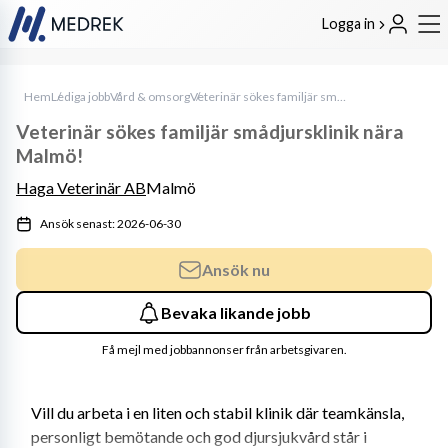
Logga in
Hem
Lediga jobb
Vård & omsorg
Veterinär sökes familjär smådjursklinik nära Malmö!
Veterinär sökes familjär smådjursklinik nära
Malmö!
Haga Veterinär AB
Malmö
Ansök senast: 2026-06-30
Ansök nu
Bevaka likande jobb
Få mejl med jobbannonser från arbetsgivaren.
Vill du arbeta i en liten och stabil klinik där teamkänsla, 
personligt bemötande och god djursjukvård står i 