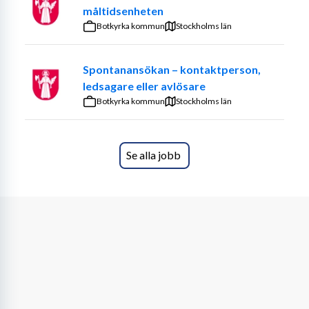
vardagen? Vi söker nu en engagerad och trygg 
måltidsenheten
medarbetare för ett uppdrag med stort ansvar och 
Botkyrka kommun
Stockholms län
kontinuitet.
Om tjänsten
Spontanansökan – kontaktperson,
ledsagare eller avlösare
Arbetet innebär att du stöttar en kvinna i 50 års åldern i 
Botkyrka kommun
Stockholms län
hennes vardag med omsorg, struktur och närvaro. Du 
arbetar dygnspass med jour, vilket kräver både 
ansvarstagande och förmåga att skapa trygghet över 
Se alla jobb
hela dygnet.
Du följer ett strukturerat schema och är ett viktigt stöd i 
alla delar av dagen.
Arbetsuppgifter:
• Ge stöd i dagliga rutiner och aktiviteter
• Skapa trygghet och kontinuitet