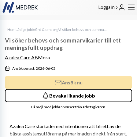
Logga in
Hem
Lediga jobb
Vård & omsorg
Vi söker behovs och sommarvikarier till ett meningsfullt uppdrag
Vi söker behovs och sommarvikarier till ett
meningsfullt uppdrag
Azalea Care AB
Mora
Ansök senast: 2026-06-05
Ansök nu
Bevaka likande jobb
Få mejl med jobbannonser från arbetsgivaren.
Azalea Care startade med intentionen att bli ett av de 
bästa assistansutförarna på marknaden direkt från start. 