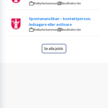
Fokus ligger på att bygga en förtroendefull och 
Botkyrka kommun
Stockholms län
vänskaplig relation med den enskilda personen. 
Relationen är ofta mer informell och baserad på 
Spontanansökan – kontaktperson,
gemensamma intressen och personlig kemi.
ledsagare eller avlösare
Botkyrka kommun
KVALIFIKATIONER
Stockholms län
Vi söker dig som har ett genuint intresse för att göra 
något för andra människor. Du utgår från den enskildas 
Se alla jobb
behov och intressen och anpassar dig efter situationer. 
Du är relationsskapande och samarbetar. För att trivas i 
din roll är det viktigt att du ser varje person och förstår 
hur viktig du är för att bidra till en meningsfull vardag. 
Det är viktigt att du är både samarbetsvillig, påhittig, 
trygg i dig själv och har ett stort tålamod, det skapar 
trygghet i din roll som kontaktperson.
ÖVRIGT
Med anställningen följer en skyldighet att krigsplaceras, 