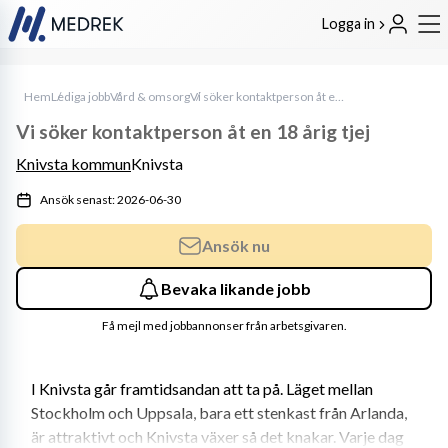
Logga in
Hem
Lediga jobb
Vård & omsorg
Vi söker kontaktperson åt en 18 årig tjej
Vi söker kontaktperson åt en 18 årig tjej
Knivsta kommun
Knivsta
Ansök senast: 2026-06-30
Ansök nu
Bevaka likande jobb
Få mejl med jobbannonser från arbetsgivaren.
I Knivsta går framtidsandan att ta på. Läget mellan 
Stockholm och Uppsala, bara ett stenkast från Arlanda, 
är attraktivt och Knivsta växer så det knakar. Varje dag 