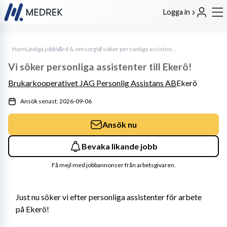
Logga in
Hem
Lediga jobb
Vård & omsorg
Vi söker personliga assistenter till Ekerö!
Vi söker personliga assistenter till Ekerö!
Brukarkooperativet JAG Personlig Assistans AB
Ekerö
Ansök senast: 2026-09-06
Ansök nu
Bevaka likande jobb
Få mejl med jobbannonser från arbetsgivaren.
Just nu söker vi efter personliga assistenter för arbete 
på Ekerö!