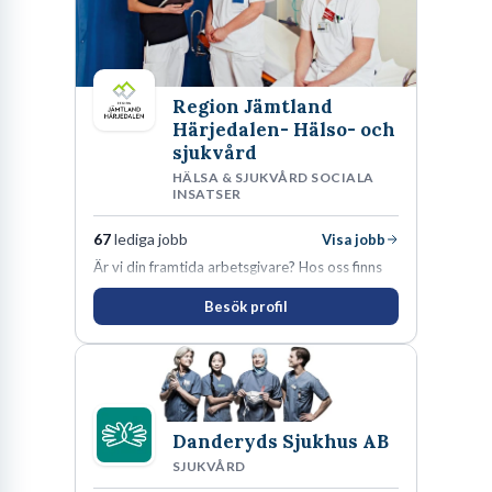
Region Jämtland
Härjedalen- Hälso- och
sjukvård
HÄLSA & SJUKVÅRD SOCIALA
INSATSER
67
lediga jobb
Visa jobb
Är vi din framtida arbetsgivare? Hos oss finns
engagemang, vilja och hjärta. Här uppmuntras
Besök profil
du alltid till utveckling! Vårt forskningsklimat är
oförskämt bra. Erfarna och engagerande
medarbetare gör att utvecklingen hos oss går i
snabb takt. Här hittar du en av landets mest
spännande arbetsplatser!
Danderyds Sjukhus AB
SJUKVÅRD