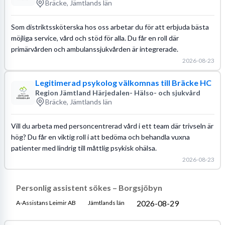
Bräcke, Jämtlands län
Som distriktssköterska hos oss arbetar du för att erbjuda bästa
möjliga service, vård och stöd för alla. Du får en roll där
primärvården och ambulanssjukvården är integrerade.
2026-08-23
Legitimerad psykolog välkomnas till Bräcke HC
Region Jämtland Härjedalen- Hälso- och sjukvård
Bräcke, Jämtlands län
Vill du arbeta med personcentrerad vård i ett team där trivseln är
hög? Du får en viktig roll i att bedöma och behandla vuxna
patienter med lindrig till måttlig psykisk ohälsa.
2026-08-23
Personlig assistent sökes – Borgsjöbyn
2026-08-29
A-Assistans Leimir AB
Jämtlands län