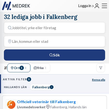
Logga in
32 lediga jobb i Falkenberg
Sök
Ort
Yrke
1
AKTIVA FILTER
1
Rensa alla
Falkenberg
HALLANDS LÄN
Officiell veterinär till Falkenberg
Livsmedelsverket
Falkenberg, Hallands län