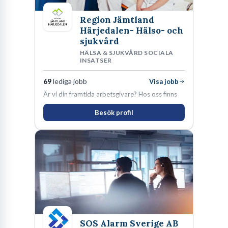
Region Jämtland
Härjedalen- Hälso- och
sjukvård
HÄLSA & SJUKVÅRD SOCIALA
INSATSER
69
lediga jobb
Visa jobb
Är vi din framtida arbetsgivare? Hos oss finns
engagemang, vilja och hjärta. Här uppmuntras
Besök profil
du alltid till utveckling! Vårt forskningsklimat är
oförskämt bra. Erfarna och engagerande
medarbetare gör att utvecklingen hos oss går i
snabb takt. Här hittar du en av landets mest
spännande arbetsplatser!
SOS Alarm Sverige AB