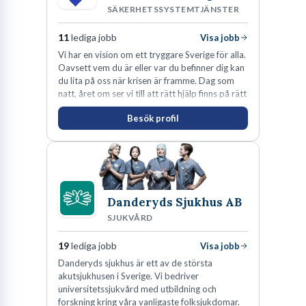
SÄKERHETSSYSTEMTJÄNSTER
11
lediga jobb
Visa jobb
Vi har en vision om ett tryggare Sverige för alla.
Oavsett vem du är eller var du befinner dig kan
du lita på oss när krisen är framme. Dag som
natt, året om ser vi till att rätt hjälp finns på rätt
plats i rätt tid.
Besök profil
Danderyds Sjukhus AB
SJUKVÅRD
19
lediga jobb
Visa jobb
Danderyds sjukhus är ett av de största
akutsjukhusen i Sverige. Vi bedriver
universitetssjukvård med utbildning och
forskning kring våra vanligaste folksjukdomar.