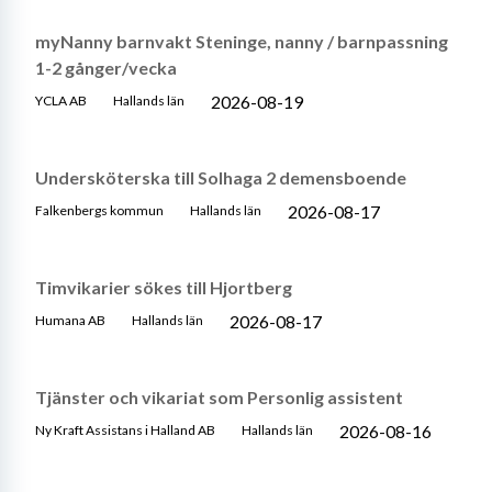
myNanny barnvakt Steninge, nanny / barnpassning
1-2 gånger/vecka
2026-08-19
YCLA AB
Hallands län
Undersköterska till Solhaga 2 demensboende
2026-08-17
Falkenbergs kommun
Hallands län
Timvikarier sökes till Hjortberg
2026-08-17
Humana AB
Hallands län
Tjänster och vikariat som Personlig assistent
2026-08-16
Ny Kraft Assistans i Halland AB
Hallands län