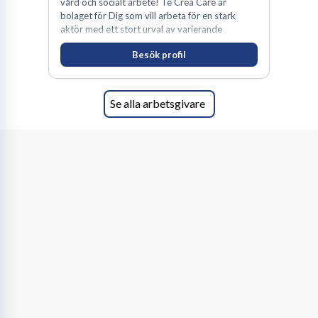
vård och socialt arbete! Te Crea Care är
bolaget för Dig som vill arbeta för en stark
aktör med ett stort urval av varierande
uppdrag i hela Sverige både inom den privata
Besök profil
som offentliga sektorn.
Se alla arbetsgivare