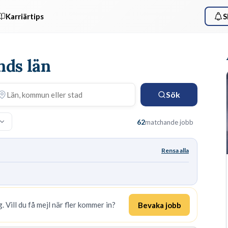
Karriärtips
S
nds län
Sök
62
matchande jobb
Rensa alla
. Vill du få mejl när fler kommer in?
Bevaka jobb