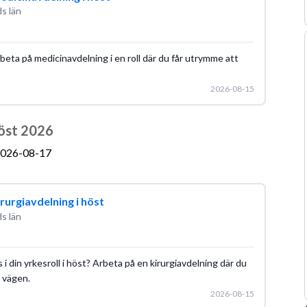
s län
 arbeta på medicinavdelning i en roll där du får utrymme att
2026-08-15
Höst 2026
026-08-17
rurgiavdelning i höst
s län
s i din yrkesroll i höst? Arbeta på en kirurgiavdelning där du
a vägen.
2026-08-15