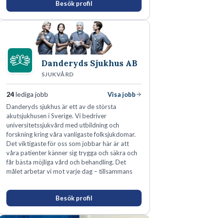
Besök profil
som offentliga sektorn.
Danderyds Sjukhus AB
SJUKVÅRD
24
lediga jobb
Visa jobb
Danderyds sjukhus är ett av de största
akutsjukhusen i Sverige. Vi bedriver
universitetssjukvård med utbildning och
forskning kring våra vanligaste folksjukdomar.
Det viktigaste för oss som jobbar här är att
våra patienter känner sig trygga och säkra och
får bästa möjliga vård och behandling. Det
målet arbetar vi mot varje dag – tillsammans
Besök profil