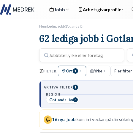
Jobb
Arbetsgivarprofiler
Hem
Lediga jobb
Gotlands län
62 lediga jobb i Gotla
Ort
Yrke
Fler filter
FILTER:
1
AKTIVA FILTER
1
REGION
Gotlands län
16
nya jobb
kom in i veckan på din sökning