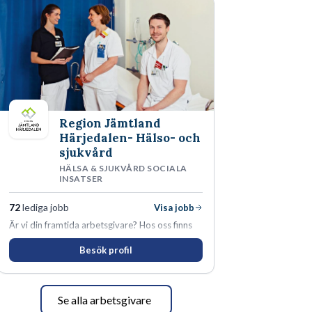
Region Jämtland
Härjedalen- Hälso- och
sjukvård
HÄLSA & SJUKVÅRD SOCIALA
INSATSER
72
lediga jobb
Visa jobb
Är vi din framtida arbetsgivare? Hos oss finns
engagemang, vilja och hjärta. Här uppmuntras
Besök profil
du alltid till utveckling! Vårt forskningsklimat är
oförskämt bra. Erfarna och engagerande
medarbetare gör att utvecklingen hos oss går i
snabb takt. Här hittar du en av landets mest
Se alla arbetsgivare
spännande arbetsplatser!