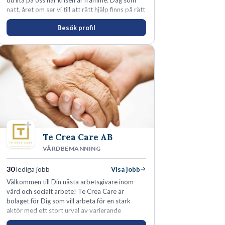
du lita på oss när krisen är framme. Dag som
natt, året om ser vi till att rätt hjälp finns på rätt
plats i rätt tid.
Besök profil
Te Crea Care AB
VÅRDBEMANNING
30
lediga jobb
Visa jobb
Välkommen till Din nästa arbetsgivare inom
vård och socialt arbete! Te Crea Care är
bolaget för Dig som vill arbeta för en stark
aktör med ett stort urval av varierande
uppdrag i hela Sverige både inom den privata