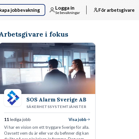
Logga in
kapa jobbevakning
För arbetsgivare
Se bevakningar
Arbetsgivare i fokus
SOS Alarm Sverige AB
SÄKERHETSSYSTEMTJÄNSTER
11
lediga jobb
Visa jobb
Vi har en vision om ett tryggare Sverige för alla.
Oavsett vem du är eller var du befinner dig kan