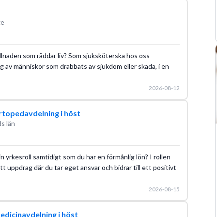
ge
skillnaden som räddar liv? Som sjuksköterska hos oss
 av människor som drabbats av sjukdom eller skada, i en
2026-08-12
rtopedavdelning i höst
s län
 din yrkesroll samtidigt som du har en förmånlig lön? I rollen
 uppdrag där du tar eget ansvar och bidrar till ett positivt
2026-08-15
edicinavdelning i höst