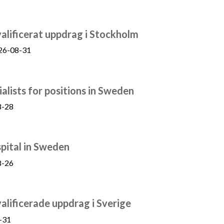
kvalificerat uppdrag i Stockholm
26-08-31
alists for positions in Sweden
8-28
pital in Sweden
8-26
valificerade uppdrag i Sverige
-31