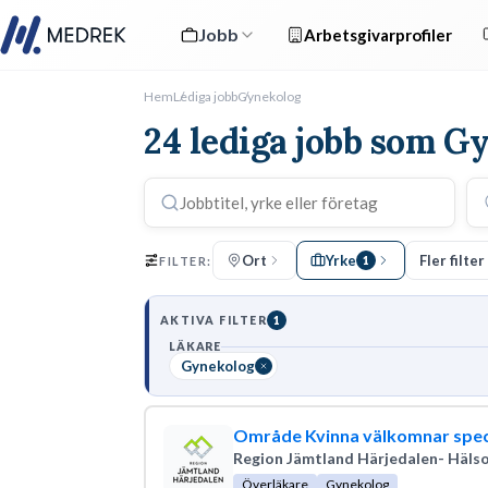
Jobb
Arbetsgivarprofiler
Hem
Lediga jobb
Gynekolog
24 lediga jobb som G
Ort
Yrke
Fler filter
FILTER:
1
AKTIVA FILTER
1
LÄKARE
Gynekolog
Område Kvinna välkomnar speci
Region Jämtland Härjedalen- Hälso
Överläkare
Gynekolog