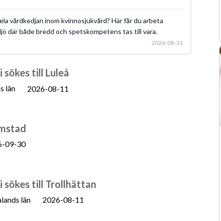
ela vårdkedjan inom kvinnosjukvård? Här får du arbeta
iljö där både bredd och spetskompetens tas till vara.
2026-08-31
sökes till Luleå
s län
2026-08-11
lmstad
6-09-30
sökes till Trollhättan
lands län
2026-08-11