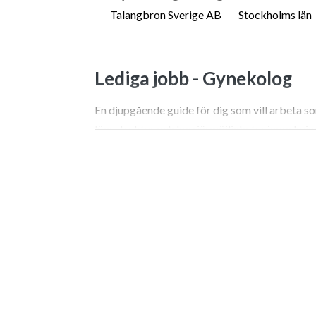
Talangbron Sverige AB
Stockholms län
Lediga jobb -
Gynekolog
En djupgående guide för dig som vill arbeta s
lönestruktur och karriärmöjligheter inom kvi
Sök jobb som gynekolog – 
nyckelroll
Att arbeta inom kvinnosjukvården innebär att d
avgörande och ibland mest glädjefyllda skeden
ovanligt bred repertoar, där djup endokrinolo
du bestämmer dig för att sök jobb som gynekol