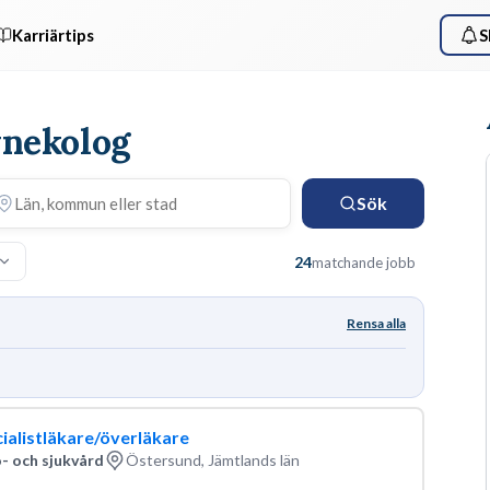
Karriärtips
S
ynekolog
Sök
24
matchande jobb
Rensa alla
alistläkare/överläkare
- och sjukvård
Östersund, Jämtlands län