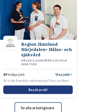
Region Jämtland
Härjedalen- Hälso- och
sjukvård
HÄLSA & SJUKVÅRD SOCIALA
INSATSER
69
lediga jobb
Visa jobb
Är vi din framtida arbetsgivare? Hos oss finns
engagemang, vilja och hjärta. Här uppmuntras
Besök profil
du alltid till utveckling! Vårt forskningsklimat är
oförskämt bra. Erfarna och engagerande
medarbetare gör att utvecklingen hos oss går i
snabb takt. Här hittar du en av landets mest
Se alla arbetsgivare
spännande arbetsplatser!