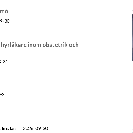
lmö
9-30
 hyrläkare inom obstetrik och
8-31
29
olms län
2026-09-30