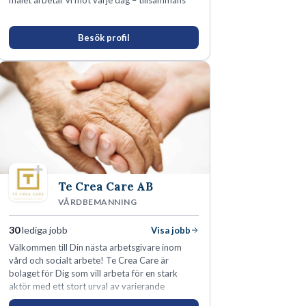
målet arbetar vi mot varje dag – tillsammans
Besök profil
Te Crea Care AB
VÅRDBEMANNING
30
lediga jobb
Visa jobb
Välkommen till Din nästa arbetsgivare inom
vård och socialt arbete! Te Crea Care är
bolaget för Dig som vill arbeta för en stark
aktör med ett stort urval av varierande
uppdrag i hela Sverige både inom den privata