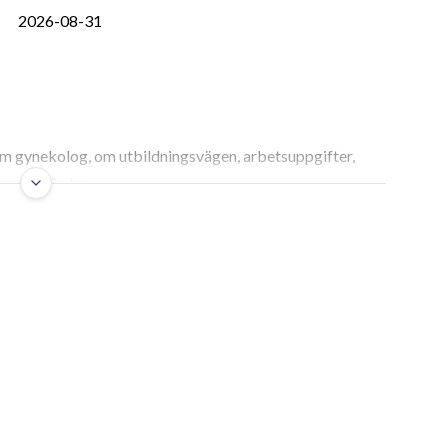
2026-08-31
om gynekolog, om utbildningsvägen, arbetsuppgifter,
nnosjukvården.
en medicinsk och kirurgisk
u möter patienter i livets absolut mest sköra,
. En gynekolog är i grunden en specialistläkare med en
gisk förståelse möter avancerad kirurgisk precision. När
og letar du sällan bara efter en inkomstkälla, utan