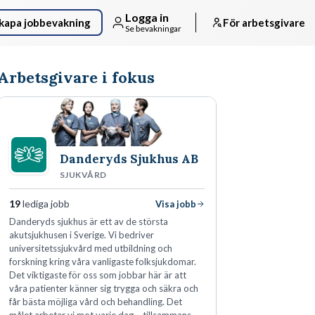
Logga in
kapa jobbevakning
För arbetsgivare
Se bevakningar
Arbetsgivare i fokus
Danderyds Sjukhus AB
SJUKVÅRD
19
lediga jobb
Visa jobb
Danderyds sjukhus är ett av de största
akutsjukhusen i Sverige. Vi bedriver
universitetssjukvård med utbildning och
forskning kring våra vanligaste folksjukdomar.
Det viktigaste för oss som jobbar här är att
våra patienter känner sig trygga och säkra och
får bästa möjliga vård och behandling. Det