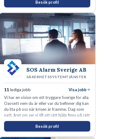
Besök profil
som offentliga sektorn.
SOS Alarm Sverige AB
SÄKERHETSSYSTEMTJÄNSTER
11
lediga jobb
Visa jobb
Vi har en vision om ett tryggare Sverige för alla.
Oavsett vem du är eller var du befinner dig kan
du lita på oss när krisen är framme. Dag som
natt, året om ser vi till att rätt hjälp finns på rätt
plats i rätt tid.
Besök profil