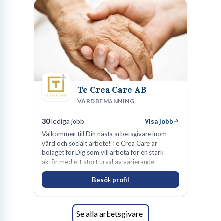
Te Crea Care AB
VÅRDBEMANNING
30
lediga jobb
Visa jobb
Välkommen till Din nästa arbetsgivare inom
vård och socialt arbete! Te Crea Care är
bolaget för Dig som vill arbeta för en stark
aktör med ett stort urval av varierande
uppdrag i hela Sverige både inom den privata
Besök profil
som offentliga sektorn.
Se alla arbetsgivare