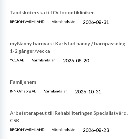
Tandsköterska till Ortodontikliniken
2026-08-31
REGION VÄRMLAND
Värmlands län
myNanny barnvakt Karlstad nanny / barnpassning
1-2 gånger/vecka
2026-08-20
YCLA AB
Värmlands län
Familjehem
2026-10-31
INN Omsorg AB
Värmlands län
Arbetsterapeut till Rehabiliteringen Specialistvård,
CSK
2026-08-23
REGION VÄRMLAND
Värmlands län