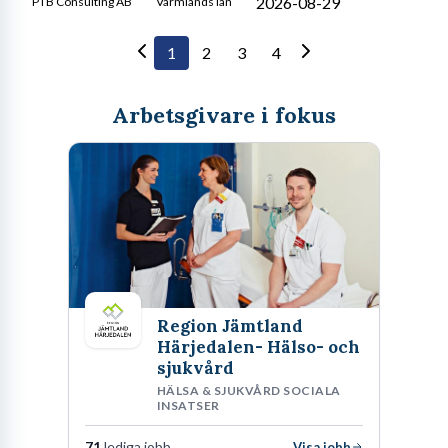
2026-08-29
PTB Consulting AB
Värmlands län
1
2
3
4
Arbetsgivare i fokus
Region Jämtland
Härjedalen- Hälso- och
sjukvård
HÄLSA & SJUKVÅRD SOCIALA
INSATSER
71
lediga jobb
Visa jobb