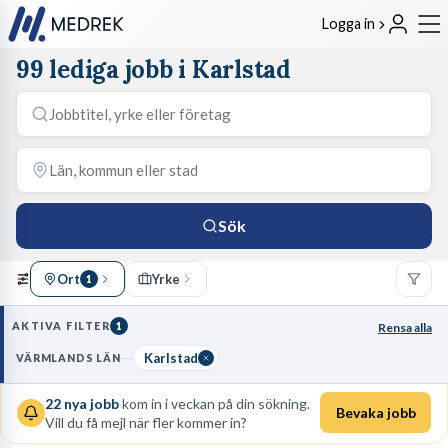
Logga in
99 lediga jobb i Karlstad
Sök
Ort
Yrke
1
AKTIVA FILTER
1
Rensa alla
Karlstad
VÄRMLANDS LÄN
22
nya jobb
kom in i veckan på din sökning.
Bevaka jobb
Vill du få mejl när fler kommer in?