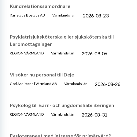
Kundrelationssamordnare
2026-08-23
Karlstads Bostads AB
Värmlands län
Psykiatrisjuksköterska eller sjuksköterska till
Laromottagningen
2026-09-06
REGION VÄRMLAND
Värmlands län
Vi söker nu personal till Deje
2026-08-26
God Assistans i Värmland AB
Värmlands län
Psykolog till Barn- och ungdomshabiliteringen
2026-08-31
REGION VÄRMLAND
Värmlands län
Fysioterapeut med intresse för primärvård?