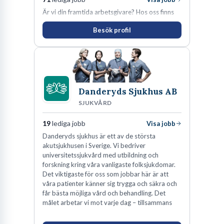
Är vi din framtida arbetsgivare? Hos oss finns
engagemang, vilja och hjärta. Här uppmuntras
Besök profil
du alltid till utveckling! Vårt forskningsklimat är
oförskämt bra. Erfarna och engagerande
medarbetare gör att utvecklingen hos oss går i
snabb takt. Här hittar du en av landets mest
spännande arbetsplatser!
Danderyds Sjukhus AB
SJUKVÅRD
19
lediga jobb
Visa jobb
Danderyds sjukhus är ett av de största
akutsjukhusen i Sverige. Vi bedriver
universitetssjukvård med utbildning och
forskning kring våra vanligaste folksjukdomar.
Det viktigaste för oss som jobbar här är att
våra patienter känner sig trygga och säkra och
får bästa möjliga vård och behandling. Det
målet arbetar vi mot varje dag – tillsammans