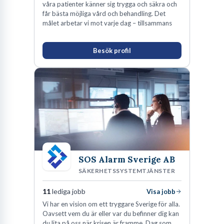
våra patienter känner sig trygga och säkra och
får bästa möjliga vård och behandling. Det
målet arbetar vi mot varje dag – tillsammans
Besök profil
SOS Alarm Sverige AB
SÄKERHETSSYSTEMTJÄNSTER
11
lediga jobb
Visa jobb
Vi har en vision om ett tryggare Sverige för alla.
Oavsett vem du är eller var du befinner dig kan
du lita på oss när krisen är framme. Dag som