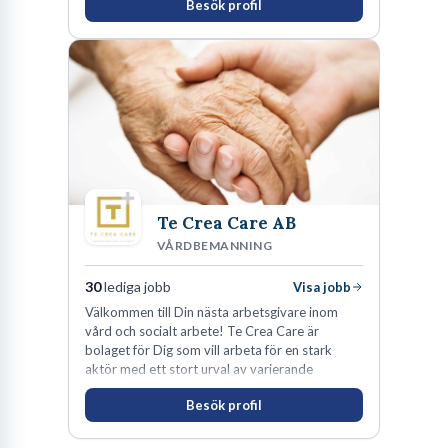
Besök profil
du alltid till utveckling! Vårt forskningsklimat är
oförskämt bra. Erfarna och engagerande
medarbetare gör att utvecklingen hos oss går i
snabb takt. Här hittar du en av landets mest
spännande arbetsplatser!
Te Crea Care AB
VÅRDBEMANNING
30
lediga jobb
Visa jobb
Välkommen till Din nästa arbetsgivare inom
vård och socialt arbete! Te Crea Care är
bolaget för Dig som vill arbeta för en stark
aktör med ett stort urval av varierande
uppdrag i hela Sverige både inom den privata
Besök profil
som offentliga sektorn.