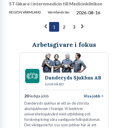
ST-läkare i internmedicin till Medicinkliniken
2026-08-16
REGION VÄRMLAND
Värmlands län
1
2
3
Arbetsgivare i fokus
Danderyds Sjukhus AB
SJUKVÅRD
20
lediga jobb
Visa jobb
Danderyds sjukhus är ett av de största
akutsjukhusen i Sverige. Vi bedriver
universitetssjukvård med utbildning och
forskning kring våra vanligaste folksjukdomar.
Det viktigaste för oss som jobbar här är att