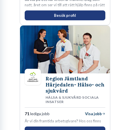
natt, året om ser vi till att rätt hjälp finns på rätt
plats i rätt tid.
Besök profil
Region Jämtland
Härjedalen- Hälso- och
sjukvård
HÄLSA & SJUKVÅRD SOCIALA
INSATSER
71
lediga jobb
Visa jobb
Är vi din framtida arbetsgivare? Hos oss finns
engagemang, vilja och hjärta. Här uppmuntras