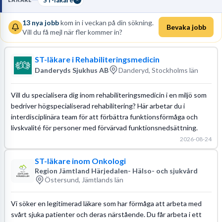
LÄKARE
TakeCare. Utbildningen kräver att du genomför obligatoriska
kurser, för loggbok över utförda ingrepp och deltar i
handledda
13
nya jobb
kom in i veckan på din sökning.
Bevaka jobb
Vill du få mejl när fler kommer in?
jourpass
för att uppfylla målen i din
individuella utbildningsplan
.
Läs mer om yrket:
ST-läkare i Rehabiliteringsmedicin
Löneguide
Arbetsuppgifter
Utbildningsguide
Danderyds Sjukhus AB
Danderyd, Stockholms län
Vill du specialisera dig inom rehabiliteringsmedicin i en miljö som
bedriver högspecialiserad rehabilitering? Här arbetar du i
interdisciplinära team för att förbättra funktionsförmåga och
livskvalité för personer med förvärvad funktionsnedsättning.
2026-08-24
ST-läkare inom Onkologi
Region Jämtland Härjedalen- Hälso- och sjukvård
Östersund, Jämtlands län
Vi söker en legitimerad läkare som har förmåga att arbeta med
svårt sjuka patienter och deras närstående. Du får arbeta i ett