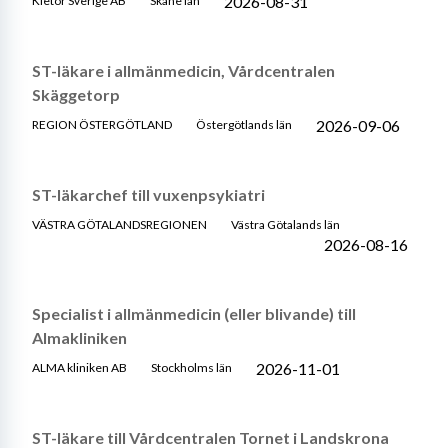
2026-08-31
Kletor Sverige AB
Skåne län
ST-läkare i allmänmedicin, Vårdcentralen
Skäggetorp
2026-09-06
REGION ÖSTERGÖTLAND
Östergötlands län
ST-läkarchef till vuxenpsykiatri
VÄSTRA GÖTALANDSREGIONEN
Västra Götalands län
2026-08-16
Specialist i allmänmedicin (eller blivande) till
Almakliniken
2026-11-01
ALMA kliniken AB
Stockholms län
ST-läkare till Vårdcentralen Tornet i Landskrona