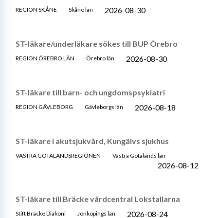
2026-08-30
REGION SKÅNE
Skåne län
ST-läkare/underläkare sökes till BUP Örebro
2026-08-30
REGION ÖREBRO LÄN
Örebro län
ST-läkare till barn- och ungdomspsykiatri
2026-08-18
REGION GÄVLEBORG
Gävleborgs län
ST-läkare i akutsjukvård, Kungälvs sjukhus
VÄSTRA GÖTALANDSREGIONEN
Västra Götalands län
2026-08-12
ST-läkare till Bräcke vårdcentral Lokstallarna
2026-08-24
Stift Bräcke Diakoni
Jönköpings län