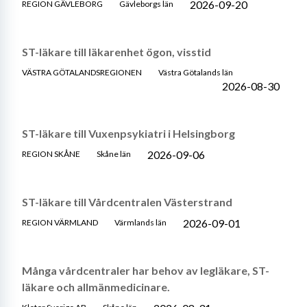
2026-09-20
REGION GÄVLEBORG
Gävleborgs län
ST-läkare till läkarenhet ögon, visstid
VÄSTRA GÖTALANDSREGIONEN
Västra Götalands län
2026-08-30
ST-läkare till Vuxenpsykiatri i Helsingborg
2026-09-06
REGION SKÅNE
Skåne län
ST-läkare till Vårdcentralen Västerstrand
2026-09-01
REGION VÄRMLAND
Värmlands län
Många vårdcentraler har behov av legläkare, ST-
läkare och allmänmedicinare.