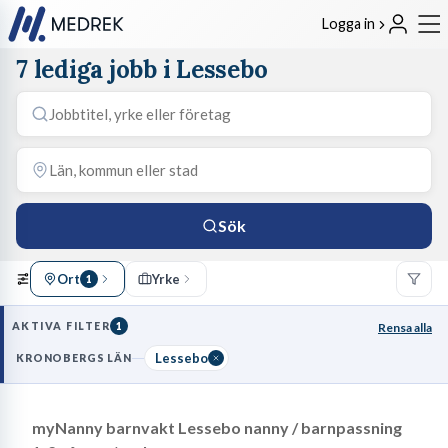
Logga in
7 lediga jobb i Lessebo
Sök
Ort
Yrke
1
AKTIVA FILTER
1
Rensa alla
Lessebo
KRONOBERGS LÄN
myNanny barnvakt Lessebo nanny / barnpassning