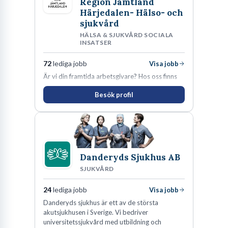
Region Jämtland
Härjedalen- Hälso- och
sjukvård
HÄLSA & SJUKVÅRD SOCIALA
INSATSER
72
lediga jobb
Visa jobb
Är vi din framtida arbetsgivare? Hos oss finns
engagemang, vilja och hjärta. Här uppmuntras
Besök profil
du alltid till utveckling! Vårt forskningsklimat är
oförskämt bra. Erfarna och engagerande
medarbetare gör att utvecklingen hos oss går i
snabb takt. Här hittar du en av landets mest
spännande arbetsplatser!
Danderyds Sjukhus AB
SJUKVÅRD
24
lediga jobb
Visa jobb
Danderyds sjukhus är ett av de största
akutsjukhusen i Sverige. Vi bedriver
universitetssjukvård med utbildning och