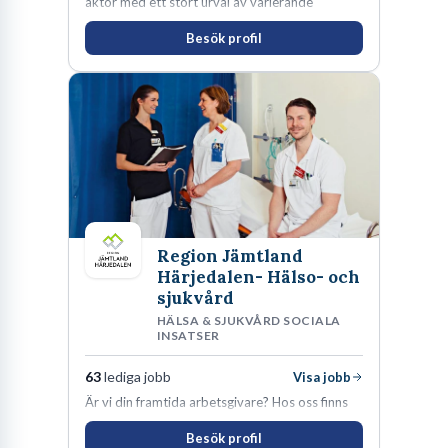
aktör med ett stort urval av varierande
uppdrag i hela Sverige både inom den privata
Besök profil
som offentliga sektorn.
Region Jämtland
Härjedalen- Hälso- och
sjukvård
HÄLSA & SJUKVÅRD SOCIALA
INSATSER
63
lediga jobb
Visa jobb
Är vi din framtida arbetsgivare? Hos oss finns
engagemang, vilja och hjärta. Här uppmuntras
Besök profil
du alltid till utveckling! Vårt forskningsklimat är