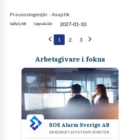
Processingenjör - Aseptik
2027-01-10
SallyQ AB
Uppsala län
1
2
3
Arbetsgivare i fokus
SOS Alarm Sverige AB
SÄKERHETSSYSTEMTJÄNSTER