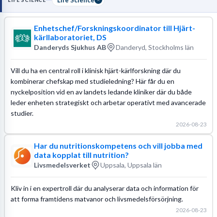
LIFE SCIENCE
Läs mer om yrket:
Enhetschef/Forskningskoordinator till Hjärt-
Löneguide
Arbetsuppgifter
Utbildningsguide
kärllaboratoriet, DS
Danderyds Sjukhus AB
Danderyd, Stockholms län
Vill du ha en central roll i klinisk hjärt-kärlforskning där du
kombinerar chefskap med studieledning? Här får du en
nyckelposition vid en av landets ledande kliniker där du både
leder enheten strategiskt och arbetar operativt med avancerade
studier.
2026-08-23
Har du nutritionskompetens och vill jobba med
data kopplat till nutrition?
Livsmedelsverket
Uppsala, Uppsala län
Kliv in i en expertroll där du analyserar data och information för
att forma framtidens matvanor och livsmedelsförsörjning.
2026-08-23