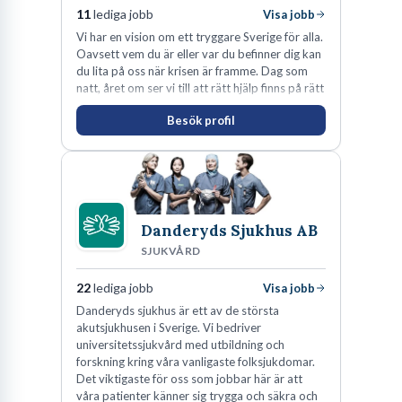
11
lediga jobb
Visa jobb
Vi har en vision om ett tryggare Sverige för alla.
Oavsett vem du är eller var du befinner dig kan
du lita på oss när krisen är framme. Dag som
natt, året om ser vi till att rätt hjälp finns på rätt
plats i rätt tid.
Besök profil
Danderyds Sjukhus AB
SJUKVÅRD
22
lediga jobb
Visa jobb
Danderyds sjukhus är ett av de största
akutsjukhusen i Sverige. Vi bedriver
universitetssjukvård med utbildning och
forskning kring våra vanligaste folksjukdomar.
Det viktigaste för oss som jobbar här är att
våra patienter känner sig trygga och säkra och