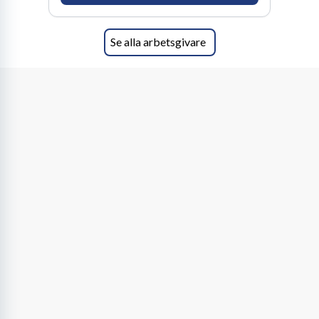
oförskämt bra. Erfarna och engagerande
medarbetare gör att utvecklingen hos oss går i
snabb takt. Här hittar du en av landets mest
Se alla arbetsgivare
spännande arbetsplatser!