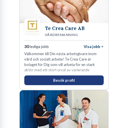
Te Crea Care AB
VÅRDBEMANNING
30
lediga jobb
Visa jobb
Välkommen till Din nästa arbetsgivare inom
vård och socialt arbete! Te Crea Care är
bolaget för Dig som vill arbeta för en stark
aktör med ett stort urval av varierande
uppdrag i hela Sverige både inom den privata
Besök profil
som offentliga sektorn.