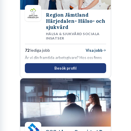
Region Jämtland
Härjedalen- Hälso- och
sjukvård
HÄLSA & SJUKVÅRD SOCIALA
INSATSER
72
lediga jobb
Visa jobb
Är vi din framtida arbetsgivare? Hos oss finns
engagemang, vilja och hjärta. Här uppmuntras
Besök profil
du alltid till utveckling! Vårt forskningsklimat är
oförskämt bra. Erfarna och engagerande
medarbetare gör att utvecklingen hos oss går i
snabb takt. Här hittar du en av landets mest
spännande arbetsplatser!