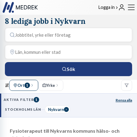
Logga in
8 lediga jobb i Nykvarn
Sök
Ort
Yrke
1
AKTIVA FILTER
1
Rensa alla
Nykvarn
STOCKHOLMS LÄN
Fysioterapeut till Nykvarns kommuns hälso- och