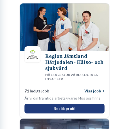
Region Jämtland
Härjedalen- Hälso- och
sjukvård
HÄLSA & SJUKVÅRD SOCIALA
INSATSER
71
lediga jobb
Visa jobb
Är vi din framtida arbetsgivare? Hos oss finns
engagemang, vilja och hjärta. Här uppmuntras
Besök profil
du alltid till utveckling! Vårt forskningsklimat är
oförskämt bra. Erfarna och engagerande
medarbetare gör att utvecklingen hos oss går i
snabb takt. Här hittar du en av landets mest