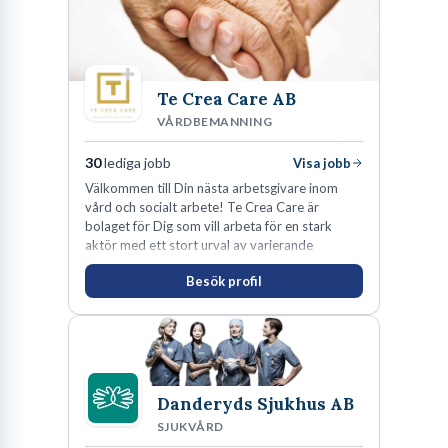
Te Crea Care AB
VÅRDBEMANNING
30
lediga jobb
Visa jobb
Välkommen till Din nästa arbetsgivare inom
vård och socialt arbete! Te Crea Care är
bolaget för Dig som vill arbeta för en stark
aktör med ett stort urval av varierande
uppdrag i hela Sverige både inom den privata
Besök profil
som offentliga sektorn.
Danderyds Sjukhus AB
SJUKVÅRD