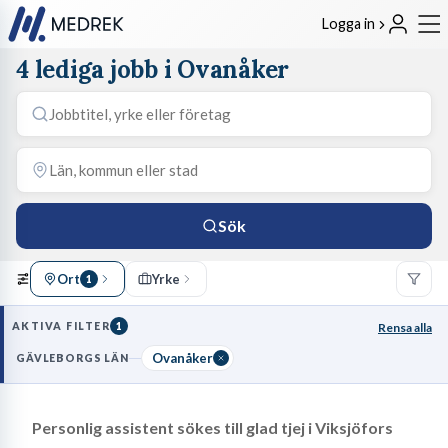
Logga in
4 lediga jobb i Ovanåker
Sök
Ort
Yrke
1
AKTIVA FILTER
1
Rensa alla
Ovanåker
GÄVLEBORGS LÄN
Personlig assistent sökes till glad tjej i Viksjöfors