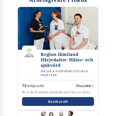
Region Jämtland
Härjedalen- Hälso- och
sjukvård
HÄLSA & SJUKVÅRD SOCIALA
INSATSER
72
lediga jobb
Visa jobb
Är vi din framtida arbetsgivare? Hos oss finns
engagemang, vilja och hjärta. Här uppmuntras
Besök profil
du alltid till utveckling! Vårt forskningsklimat är
oförskämt bra. Erfarna och engagerande
medarbetare gör att utvecklingen hos oss går i