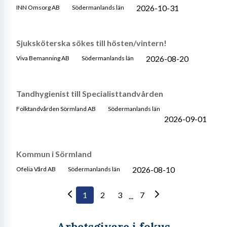
2026-10-31
INN Omsorg AB
Södermanlands län
Sjuksköterska sökes till hösten/vintern!
2026-08-20
Viva Bemanning AB
Södermanlands län
Tandhygienist till Specialisttandvården
Folktandvården Sörmland AB
Södermanlands län
2026-09-01
Kommun i Sörmland
2026-08-10
Ofelia Vård AB
Södermanlands län
1
2
3
7
...
Arbetsgivare i fokus