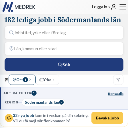
Logga in
182 lediga jobb i Södermanlands län
Sök
Ort
Yrke
1
AKTIVA FILTER
1
Rensa alla
Södermanlands län
REGION
32
nya jobb
kom in i veckan på din sökning.
Bevaka jobb
Vill du få mejl när fler kommer in?