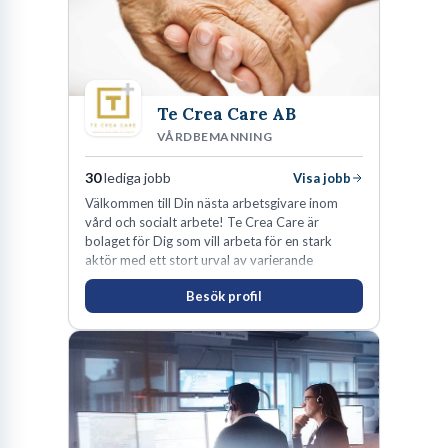
Te Crea Care AB
VÅRDBEMANNING
30
lediga jobb
Visa jobb
Välkommen till Din nästa arbetsgivare inom
vård och socialt arbete! Te Crea Care är
bolaget för Dig som vill arbeta för en stark
aktör med ett stort urval av varierande
uppdrag i hela Sverige både inom den privata
Besök profil
som offentliga sektorn.