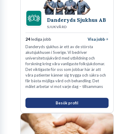
snabb takt. Här hittar du en av landets mest
spännande arbetsplatser!
Danderyds Sjukhus AB
SJUKVÅRD
24
lediga jobb
Visa jobb
Danderyds sjukhus är ett av de största
akutsjukhusen i Sverige. Vi bedriver
universitetssjukvård med utbildning och
forskning kring våra vanligaste folksjukdomar.
Det viktigaste för oss som jobbar här är att
våra patienter känner sig trygga och säkra och
får bästa möjliga vård och behandling. Det
målet arbetar vi mot varje dag – tillsammans
Besök profil