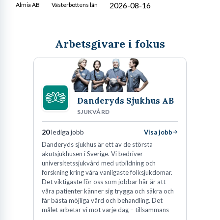
2026-08-16
Almia AB
Västerbottens län
Arbetsgivare i fokus
Danderyds Sjukhus AB
SJUKVÅRD
20
lediga jobb
Visa jobb
Danderyds sjukhus är ett av de största
akutsjukhusen i Sverige. Vi bedriver
universitetssjukvård med utbildning och
forskning kring våra vanligaste folksjukdomar.
Det viktigaste för oss som jobbar här är att
våra patienter känner sig trygga och säkra och
får bästa möjliga vård och behandling. Det
målet arbetar vi mot varje dag – tillsammans