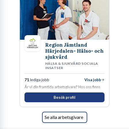
Region Jämtland
Härjedalen- Hälso- och
sjukvård
HÄLSA & SJUKVÅRD SOCIALA
INSATSER
71
lediga jobb
Visa jobb
Är vi din framtida arbetsgivare? Hos oss finns
engagemang, vilja och hjärta. Här uppmuntras
Besök profil
du alltid till utveckling! Vårt forskningsklimat är
oförskämt bra. Erfarna och engagerande
medarbetare gör att utvecklingen hos oss går i
snabb takt. Här hittar du en av landets mest
Se alla arbetsgivare
spännande arbetsplatser!