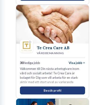
Te Crea Care AB
VÅRDBEMANNING
30
lediga jobb
Visa jobb
Välkommen till Din nästa arbetsgivare inom
vård och socialt arbete! Te Crea Care är
bolaget för Dig som vill arbeta för en stark
aktör med ett stort urval av varierande
uppdrag i hela Sverige både inom den privata
Besök profil
som offentliga sektorn.