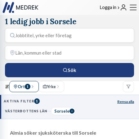
Logga in
1 ledig jobb i Sorsele
Sök
Ort
Yrke
1
AKTIVA FILTER
1
Rensa alla
Sorsele
VÄSTERBOTTENS LÄN
Almia söker sjuksköterska till Sorsele