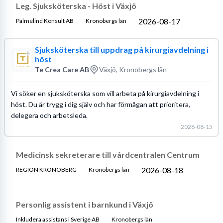
Leg. Sjuksköterska - Höst i Växjö
2026-08-17
Palmelind Konsult AB
Kronobergs län
Sjuksköterska till uppdrag på kirurgiavdelning i
höst
Te Crea Care AB
Växjö, Kronobergs län
Vi söker en sjuksköterska som vill arbeta på kirurgiavdelning i
höst. Du är trygg i dig själv och har förmågan att prioritera,
delegera och arbetsleda.
2026-08-15
Medicinsk sekreterare till vårdcentralen Centrum
2026-08-18
REGION KRONOBERG
Kronobergs län
Personlig assistent i barnkund i Växjö
Inkludera assistans i Sverige AB
Kronobergs län