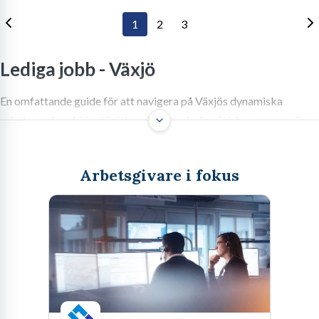
1
2
3
Lediga jobb -
Växjö
En omfattande guide för att navigera på Växjös dynamiska
arbetsmarknad. Upptäck hur du hittar lediga jobb, anpassar din
ansökan och bygger ditt nätverk i denna växande stad.
Arbetsgivare i fokus
Växjö, pärlan i Småland och en av landets grönaste städer, har
under de senaste decennierna genomgått en imponerande
utveckling. Här möts historisk charm med en dynamisk
framtidstro, och den lokala arbetsmarknaden speglar stadens
framåtanda. För dig som drömmer om att hitta nya utmaningar
eller ta nästa steg i karriären, erbjuder Växjö en mängd spännande