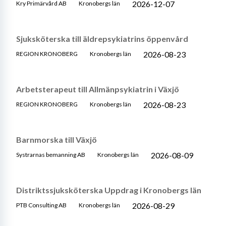
2026-12-07
Kry Primärvård AB
Kronobergs län
Sjuksköterska till äldrepsykiatrins öppenvård
2026-08-23
REGION KRONOBERG
Kronobergs län
Arbetsterapeut till Allmänpsykiatrin i Växjö
2026-08-23
REGION KRONOBERG
Kronobergs län
Barnmorska till Växjö
2026-08-09
Systrarnas bemanning AB
Kronobergs län
Distriktssjuksköterska Uppdrag i Kronobergs län
2026-08-29
PTB Consulting AB
Kronobergs län