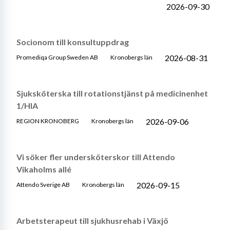
2026-09-30
Socionom till konsultuppdrag
2026-08-31
Promediqa Group Sweden AB
Kronobergs län
Sjuksköterska till rotationstjänst på medicinenhet
1/HIA
2026-09-06
REGION KRONOBERG
Kronobergs län
Vi söker fler undersköterskor till Attendo
Vikaholms allé
2026-09-15
Attendo Sverige AB
Kronobergs län
Arbetsterapeut till sjukhusrehab i Växjö