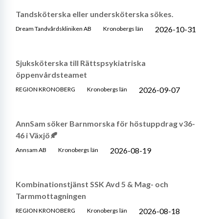
Tandsköterska eller undersköterska sökes.
2026-10-31
Dream Tandvårdskliniken AB
Kronobergs län
Sjuksköterska till Rättspsykiatriska
öppenvårdsteamet
2026-09-07
REGION KRONOBERG
Kronobergs län
AnnSam söker Barnmorska för höstuppdrag v36-
46 i Växjö🍂
2026-08-19
Annsam AB
Kronobergs län
Kombinationstjänst SSK Avd 5 & Mag- och
Tarmmottagningen
2026-08-18
REGION KRONOBERG
Kronobergs län