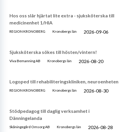
Hos oss slår hjärtat lite extra - sjuksköterska till
medicinenhet 1/HIA
2026-09-06
REGION KRONOBERG
Kronobergs län
Sjuksköterska sökes till hösten/vintern!
2026-08-20
Viva Bemanning AB
Kronobergs län
Logoped till rehabiliteringskliniken, neuroenheten
2026-08-30
REGION KRONOBERG
Kronobergs län
Stödpedagog till daglig verksamhet i
Dänningelanda
2026-08-28
Skåningegård Omsorg AB
Kronobergs län