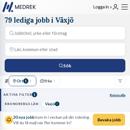
Logga in
79 lediga jobb i Växjö
Sök
Ort
Yrke
1
AKTIVA FILTER
1
Rensa alla
Växjö
KRONOBERGS LÄN
20
nya jobb
kom in i veckan på din sökning.
Bevaka jobb
Vill du få mejl när fler kommer in?