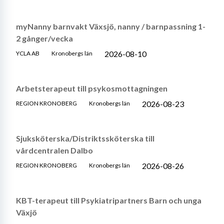
myNanny barnvakt Växsjö, nanny / barnpassning 1-
2 gånger/vecka
2026-08-10
YCLA AB
Kronobergs län
Arbetsterapeut till psykosmottagningen
2026-08-23
REGION KRONOBERG
Kronobergs län
Sjuksköterska/Distriktssköterska till
vårdcentralen Dalbo
2026-08-26
REGION KRONOBERG
Kronobergs län
KBT-terapeut till Psykiatripartners Barn och unga
Växjö