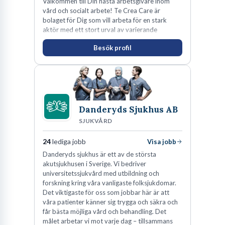
Välkommen till Din nästa arbetsgivare inom
branscher, men vissa sektorer sticker ut och erbjuder ett särskilt
vård och socialt arbete! Te Crea Care är
bolaget för Dig som vill arbeta för en stark
stort antal lediga jobb. Den offentliga sektorn, med Växjö
aktör med ett stort urval av varierande
kommun och Region Kronoberg som stora arbetsgivare, är
uppdrag i hela Sverige både inom den privata
Besök profil
som offentliga sektorn.
traditionellt stark inom vård, skola och omsorg. Dessa områden
har ett konstant behov av kvalificerad personal och erbjuder en
trygg anställning med goda utvecklingsmöjligheter.
Utöver den offentliga sektorn är Växjö också ett centrum för
Danderyds Sjukhus AB
träindustrin och möbeldesign, en tradition som har sina rötter
SJUKVÅRD
djupt i Smålands historia. Idag har dessa branscher moderniserats
och kompletteras av en växande IT-sektor samt företag inom
24
lediga jobb
Visa jobb
teknik och innovation. Handel och besöksnäring är också
Danderyds sjukhus är ett av de största
akutsjukhusen i Sverige. Vi bedriver
betydande arbetsgivare, med ett livligt centrum och närhet till
universitetssjukvård med utbildning och
flera turistattraktioner. Att förstå vilka branscher som dominerar
forskning kring våra vanligaste folksjukdomar.
Det viktigaste för oss som jobbar här är att
kan ge dig en strategisk fördel när du söker jobb i Växjö.
våra patienter känner sig trygga och säkra och
får bästa möjliga vård och behandling. Det
Enligt uppgifter från Arbetsförmedlingen fortsätter efterfrågan
målet arbetar vi mot varje dag – tillsammans