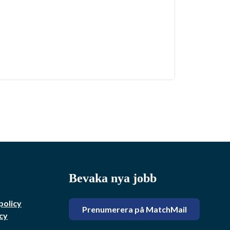
Bevaka nya jobb
policy
Prenumerera på MatchMail
cy