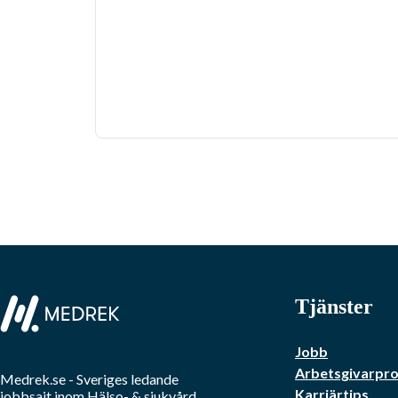
Tjänster
Jobb
Arbetsgivarprof
Medrek.se
- Sveriges ledande
Karriärtips
jobbsajt inom
Hälso- & sjukvård