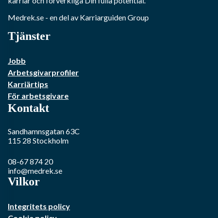
karriär och förverkliga Din fulla potential.
Medrek.se
- en del av Karriarguiden Group
Tjänster
Jobb
Arbetsgivarprofiler
Karriärtips
För arbetsgivare
Kontakt
Sandhamnsgatan 63C
115 28
Stockholm
08-67 874 20
info@medrek.se
Vilkor
Integritets policy
Cookie policy