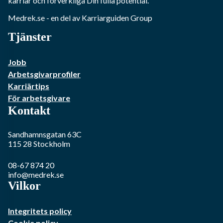
karriär och förverkliga Din fulla potential.
Medrek.se
- en del av Karriarguiden Group
Tjänster
Jobb
Arbetsgivarprofiler
Karriärtips
För arbetsgivare
Kontakt
Sandhamnsgatan 63C
115 28
Stockholm
08-67 874 20
info@medrek.se
Vilkor
Integritets policy
Cookie policy