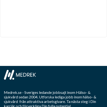
Medrek.se
- Sveriges ledande jobbsajt inom
Hälso- &
sjukvård
sedan 2004. Utforska lediga jobb inom
hälso- &
sjukvård
från attraktiva arbetsgivare. Ta nästa steg i Din
karriär och förverkliga Din fulla potential.