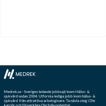
Medrek.se
- Sveriges ledande jobbsajt inom
Hälso- &
sjukvård
sedan 2004. Utforska lediga jobb inom
hälso- &
sjukvård
från attraktiva arbetsgivare. Ta nästa steg i Din
karriär och förverkliga Din fulla potential.