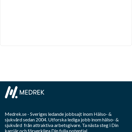
Medrek.se
- Sveriges ledande jobbsajt inom
Hälso- &
sjukvård
sedan 2004. Utforska lediga jobb inom
hälso- &
sjukvård
från attraktiva arbetsgivare. Ta nästa steg i Din
karriär och förverkliga Din fulla potential.