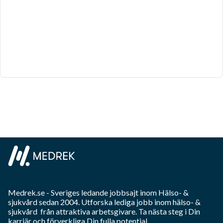
Medrek.se
- Sveriges ledande jobbsajt inom
Hälso- &
sjukvård
sedan 2004. Utforska lediga jobb inom
hälso- &
sjukvård
från attraktiva arbetsgivare. Ta nästa steg i Din
karriär och förverkliga Din fulla potential.